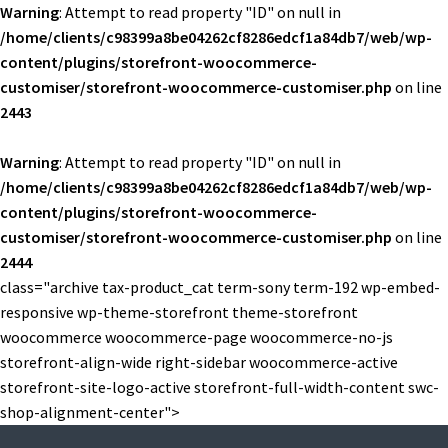
Warning
: Attempt to read property "ID" on null in
/home/clients/c98399a8be04262cf8286edcf1a84db7/web/wp-
content/plugins/storefront-woocommerce-
customiser/storefront-woocommerce-customiser.php
on line
2443
Warning
: Attempt to read property "ID" on null in
/home/clients/c98399a8be04262cf8286edcf1a84db7/web/wp-
content/plugins/storefront-woocommerce-
customiser/storefront-woocommerce-customiser.php
on line
2444
class="archive tax-product_cat term-sony term-192 wp-embed-
responsive wp-theme-storefront theme-storefront
woocommerce woocommerce-page woocommerce-no-js
storefront-align-wide right-sidebar woocommerce-active
storefront-site-logo-active storefront-full-width-content swc-
shop-alignment-center">