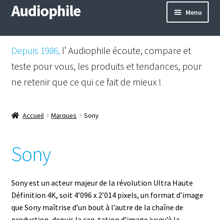
Audiophile
Aller
Aller
Menu
à
au
la
contenu
Mail
navigation
Depuis 1986,
l’ Audiophile écoute, compare et
Shop
teste pour vous, les produits et tendances, pour
ne retenir que ce qui ce fait de mieux !
Instagram
Facebook
Accueil
Marques
Sony
Sony
Sony est un acteur majeur de la révolution Ultra Haute
Définition 4K, soit 4’096 x 2’014 pixels, un format d’image
que Sony maîtrise d’un bout à l’autre de la chaîne de
production, depuis la cap-tation d’image jusqu’à la