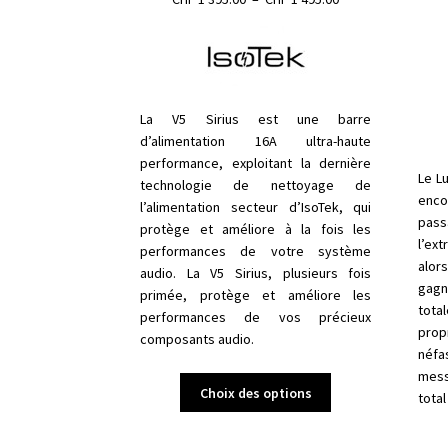
de
prix :
CHF 1'395.00
à
CHF 1'495.00
La V5 Sirius est une barre
d’alimentation 16A ultra-haute
performance, exploitant la dernière
Le L
technologie de nettoyage de
enco
l’alimentation secteur d’IsoTek, qui
pass
protège et améliore à la fois les
l’ex
performances de votre système
alor
audio. La V5 Sirius, plusieurs fois
gagne
primée, protège et améliore les
tota
performances de vos précieux
prop
composants audio.
néf
messa
Ce
Choix des options
total
produit
a