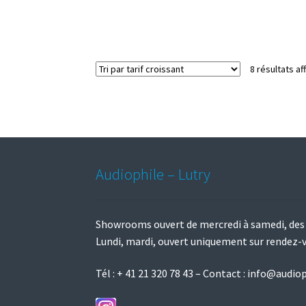
plusieurs
variations.
Les
options
peuvent
8 résultats af
être
choisies
sur
la
page
du
produit
Audiophile – Lutry
Showrooms ouvert de mercredi à samedi, des
Lundi, mardi, ouvert uniquement sur rendez-
Tél :
+ 41 21 320 78 43
– Contact :
info@audiop