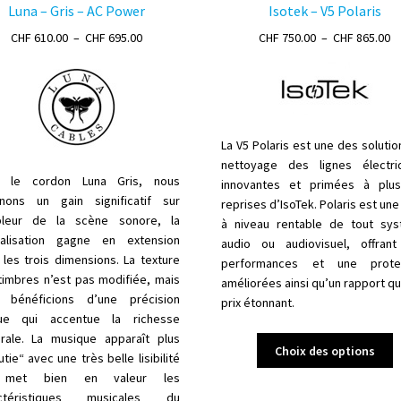
Luna – Gris – AC Power
Isotek – V5 Polaris
Plage
P
CHF
610.00
–
CHF
695.00
CHF
750.00
–
CHF
865.00
de
d
prix :
pr
CHF 610.00
C
à
à
CHF 695.00
C
La V5 Polaris est une des solutio
nettoyage des lignes électri
c le cordon Luna Gris, nous
innovantes et primées à plus
enons un
gain
significatif sur
reprises d’IsoTek. Polaris est un
pleur de la scène sonore, la
à niveau rentable de tout sy
alisation
gagne en extension
audio ou audiovisuel, offran
 les trois dimensions. La texture
performances et une protec
timbres
n’est pas modifiée, mais
améliorées ainsi qu’un rapport qu
 bénéficions d’une précision
prix étonnant.
ue qui accentue la richesse
rale. La musique apparaît plus
C
Choix des options
tie“ avec une très belle lisibilité
p
 met bien en valeur les
a
actéristiques musicales du