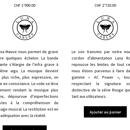
CHF
1'990.00
CHF
2'720.00
una Mauve nous permet de gravir
Le son transmis par notre no
re quelques échelon. La
bande
cordon d’alimentation Luna R
ante
s’élargie de l’
infra grave
à
repousse les limites de tout c
trême aigu. La musique devient
nous étions parvenus à faire da
s plus riche, plus expressive, on
gamme « AC Power », tou
 en consistance. Le voile se lève
respectant la signature so
lement rendant la musique plus
distinctive de la série Rouge qui
re, dépourvue d’imperfections
tant aux utilisateurs.
astes à la compréhension du
ge musical. La restitution est en
Ajouter au panier
 adéquation avec la réalité.
Ce