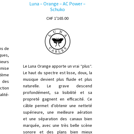
Luna – Orange – AC Power –
Schuko
lage
CHF
1'165.00
e
ix :
HF 750.00
HF 865.00
ns de
ques,
ieurs
Le Luna Orange apporte un vrai “plus“.
e mise
Le haut du spectre est lisse, doux, la
stème
musique devient plus fluide et plus
t des
naturelle. Le grave descend
tion
profondément, sa
lisibilité
et sa
alité-
propreté gagnent en efficacité. Ce
câble permet d’obtenir une netteté
supérieure, une meilleure
aération
e
et
une séparation des canaux bien
roduit
marquée, avec une très belle scène
sonore
et d
es plans bien mieux