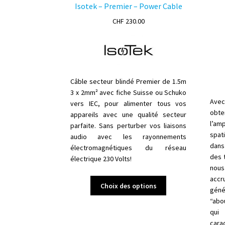
Isotek – Premier – Power Cable
CHF
230.00
Câble secteur blindé Premier de 1.5m
3 x 2mm² avec fiche Suisse ou Schuko
Ave
vers IEC, pour alimenter tous vos
obt
appareils avec une qualité secteur
l’am
parfaite. Sans perturber vos liaisons
spati
audio avec les rayonnements
dans
électromagnétiques du réseau
des
électrique 230 Volts!
nous
accr
Ce
Choix des options
géné
produit
“abou
a
qui
plusieurs
car