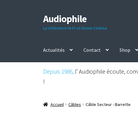
Audiophile
Aller
Aller
à
au
La référence Hi-Fi et Home-Cinéma
la
contenu
navigation
Actualités
Contact
Shop
Depuis 1986,
l’ Audiophile écoute, comp
!
Accueil
Câbles
Câble Secteur - Barrette