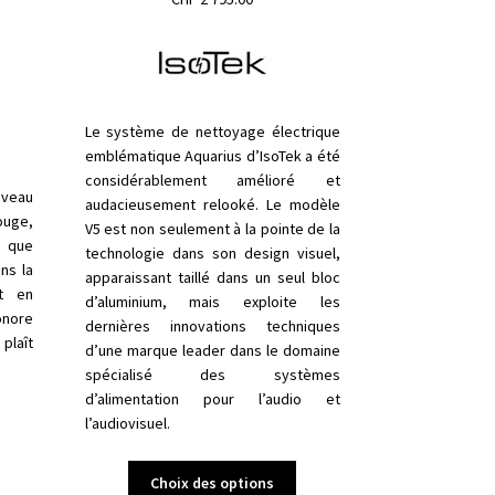
Le système de nettoyage électrique
emblématique Aquarius d’IsoTek a été
considérablement amélioré et
uveau
audacieusement relooké. Le modèle
ouge,
V5 est non seulement à la pointe de la
e que
technologie dans son design visuel,
ns la
apparaissant taillé dans un seul bloc
t en
d’aluminium, mais exploite les
nore
dernières innovations techniques
 plaît
d’une marque leader dans le domaine
spécialisé des systèmes
d’alimentation pour l’audio et
l’audiovisuel.
Ce
Choix des options