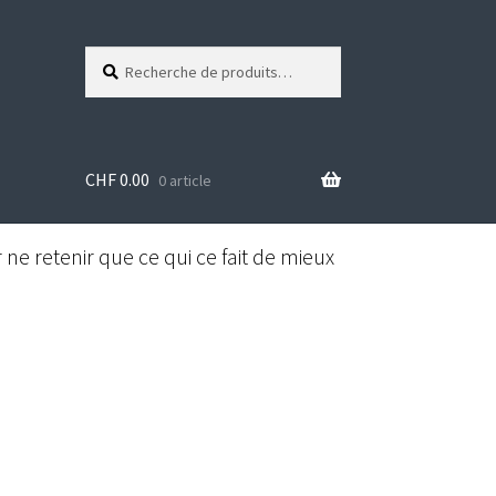
Recherche
R
pour :
e
c
h
e
CHF
0.00
r
0 article
c
h
e
ne retenir que ce qui ce fait de mieux