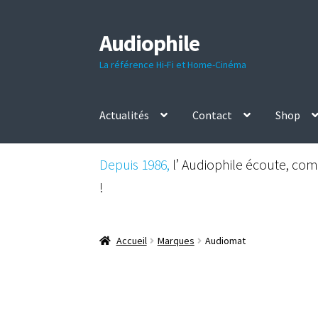
Audiophile
Aller
Aller
à
au
La référence Hi-Fi et Home-Cinéma
la
contenu
navigation
Actualités
Contact
Shop
Depuis 1986,
l’ Audiophile écoute, comp
!
Accueil
Marques
Audiomat