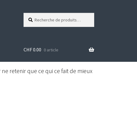
Recherche
R
pour :
e
c
h
e
CHF
0.00
r
0 article
c
h
e
ne retenir que ce qui ce fait de mieux