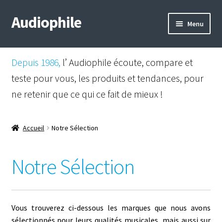
Audiophile
Aller
Aller
Menu
à
au
la
contenu
Mail
navigation
Depuis 1986,
l’ Audiophile écoute, compare et
Shop
teste pour vous, les produits et tendances, pour
ne retenir que ce qui ce fait de mieux !
Instagram
Facebook
Accueil
Notre Sélection
Notre Sélection
Vous trouverez ci-dessous les marques que nous avons
sélectionnés pour leurs qualités musicales, mais aussi sur