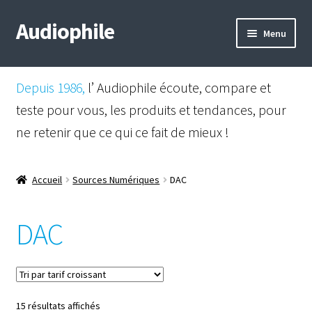
Audiophile
Aller
Aller
Menu
à
au
la
contenu
Mail
navigation
Depuis 1986,
l’ Audiophile écoute, compare et
Shop
teste pour vous, les produits et tendances, pour
ne retenir que ce qui ce fait de mieux !
Instagram
Facebook
Accueil
Sources Numériques
DAC
DAC
Trié
15 résultats affichés