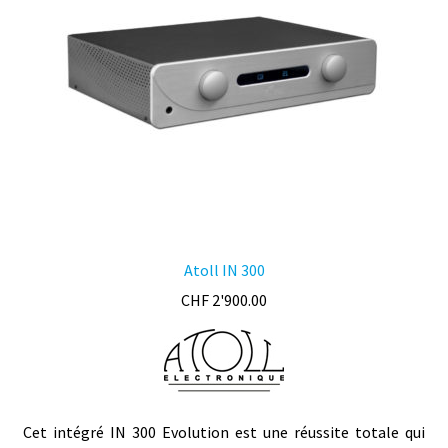
être
choisies
sur
la
page
du
produit
Atoll IN 300
CHF
2'900.00
Cet intégré IN 300 Evolution est une réussite totale qui