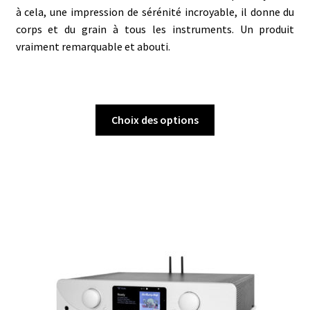
à cela, une impression de sérénité incroyable, il donne du
corps et du grain à tous les instruments. Un produit
vraiment remarquable et abouti.
Ce
Choix des options
produit
a
plusieurs
variations.
Les
options
peuvent
être
choisies
sur
la