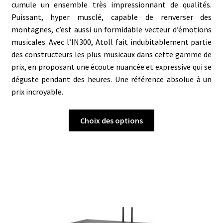
cumule un ensemble très impressionnant de qualités.
Puissant, hyper musclé, capable de renverser des
montagnes, c’est aussi un formidable vecteur d’émotions
musicales. Avec l’IN300, Atoll fait indubitablement partie
des constructeurs les plus musicaux dans cette gamme de
prix, en proposant une écoute nuancée et expressive qui se
déguste pendant des heures. Une référence absolue à un
prix incroyable.
Ce
Choix des options
produit
a
plusieurs
variations.
Les
options
peuvent
être