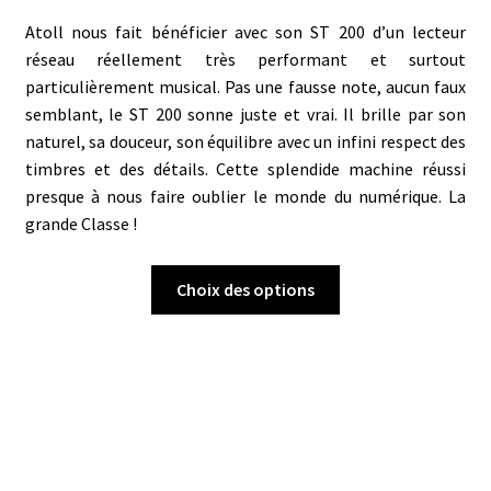
Atoll nous fait bénéficier avec son ST 200 d’un lecteur
réseau réellement très performant et surtout
particulièrement musical. Pas une fausse note, aucun faux
semblant, le ST 200 sonne juste et vrai. Il brille par son
naturel, sa douceur, son équilibre avec un infini respect des
timbres et des détails. Cette splendide machine réussi
presque à nous faire oublier le monde du numérique. La
grande Classe !
Ce
Choix des options
produit
a
plusieurs
variations.
Les
options
peuvent