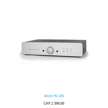
par
prix
croissant
Atoll IN 100
CHF
1'390.00