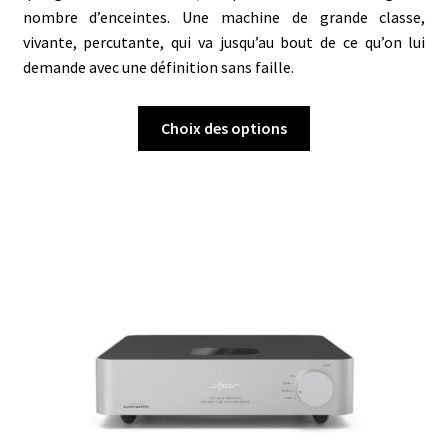
nombre d’enceintes. Une machine de grande classe,
vivante, percutante, qui va jusqu’au bout de ce qu’on lui
demande avec une définition sans faille.
Ce
Choix des options
produit
a
plusieurs
variations.
Les
options
peuvent
être
choisies
sur
la
page
du