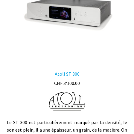
choisies
sur
la
page
du
produit
Atoll ST 300
CHF
3'100.00
Le ST 300 est particulièrement marqué par la densité, le
son est plein, il a une épaisseur, un grain, de la matière. On