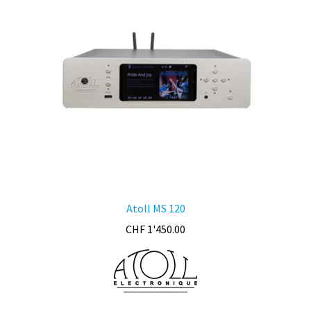
peuvent
être
choisies
sur
la
page
du
produit
Atoll MS 120
CHF
1'450.00