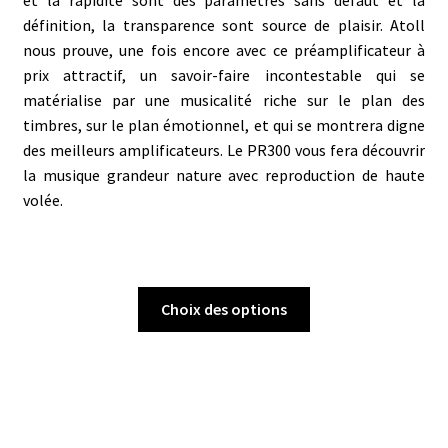
et la rapidité sont des paramètres sans défaut et la
définition, la transparence sont source de plaisir. Atoll
nous prouve, une fois encore avec ce préamplificateur à
prix attractif, un savoir-faire incontestable qui se
matérialise par une musicalité riche sur le plan des
timbres, sur le plan émotionnel, et qui se montrera digne
des meilleurs amplificateurs. Le PR300 vous fera découvrir
la musique grandeur nature avec reproduction de haute
volée.
Ce
Choix des options
produit
a
plusieurs
variations.
Les
options