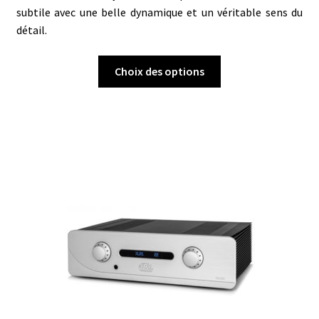
subtile avec une belle dynamique et un véritable sens du
détail.
Ce
Choix des options
produit
a
plusieurs
variations.
Les
options
peuvent
être
choisies
sur
la
page
du
produit