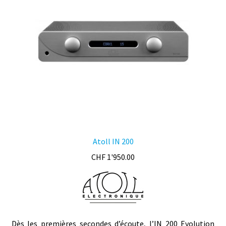
être
choisies
sur
la
page
du
produit
Atoll IN 200
CHF
1'950.00
Dès les premières secondes d’écoute, l’IN 200 Evolution