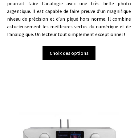
pourrait faire l’analogie avec une très belle photo
argentique. Il est capable de faire preuve d’un magnifique
niveau de précision et d’un piqué hors norme. Il combine
astucieusement les meilleures vertus du numérique et de
l’analogique. Un lecteur tout simplement exceptionnel !
Ce
Choix des options
produit
a
plusieurs
variations.
Les
options
peuvent
être
choisies
sur
la