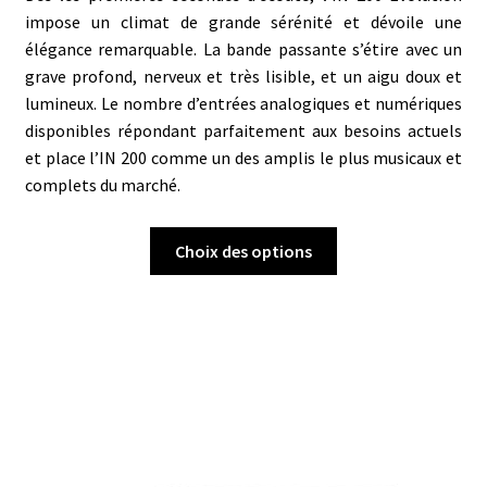
impose un climat de grande sérénité et dévoile une
élégance remarquable. La bande passante s’étire avec un
grave profond, nerveux et très lisible, et un aigu doux et
lumineux. Le nombre d’entrées analogiques et numériques
disponibles répondant parfaitement aux besoins actuels
et place l’IN 200 comme un des amplis le plus musicaux et
complets du marché.
Ce
Choix des options
produit
a
plusieurs
variations.
Les
options
peuvent
être
choisies