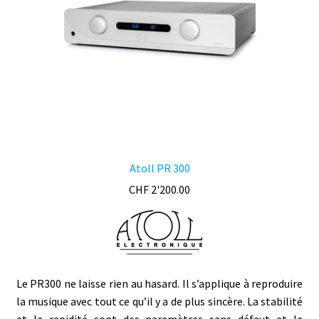
sur
la
page
du
produit
Atoll PR 300
CHF
2'200.00
Le PR300 ne laisse rien au hasard. Il s’applique à reproduire
la musique avec tout ce qu’il y a de plus sincère. La stabilité