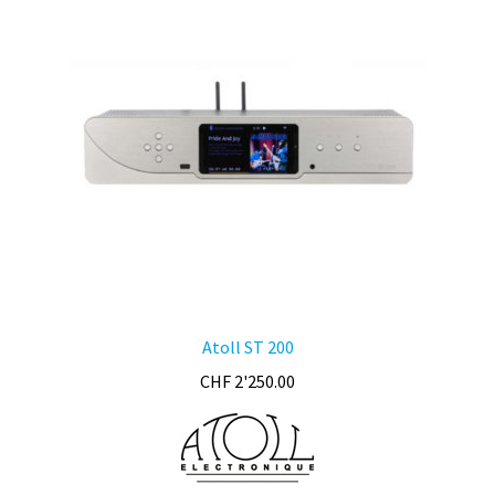
peuvent
être
choisies
sur
la
page
du
produit
Atoll ST 200
CHF
2'250.00