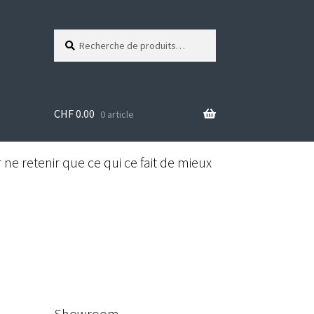
Recherche
R
pour :
e
c
h
e
CHF
0.00
r
0 article
c
h
e
ne retenir que ce qui ce fait de mieux
Showroom