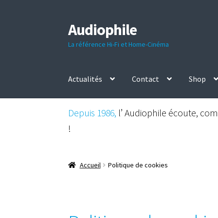
Audiophile
Aller
Aller
à
au
La référence Hi-Fi et Home-Cinéma
la
contenu
navigation
Actualités
Contact
Shop
Depuis 1986,
l’ Audiophile écoute, comp
!
Accueil
Politique de cookies