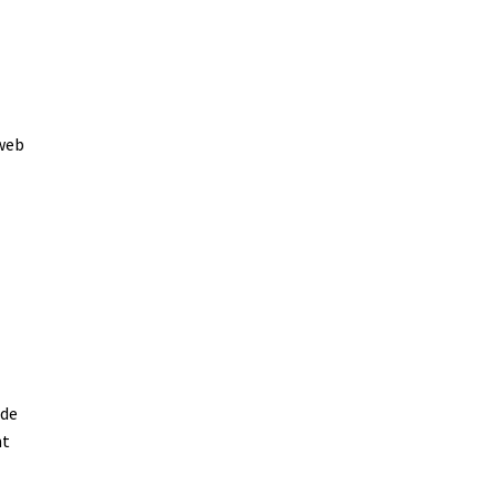
 web
 de
nt