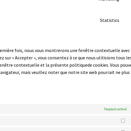
Con
com
to
Statistics
ser
Con
fac
to
ser
div
première fois, nous vous montrerons une fenêtre contextuelle avec
ez sur « Accepter », vous consentez à ce que nous utilisions tous le
enêtre contextuelle et la présente politiquede cookies. Vous pouv
 navigateur, mais veuillez noter que notre site web pourrait ne plus
Toujours activé
St