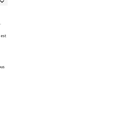
arketing
.
 est
ous