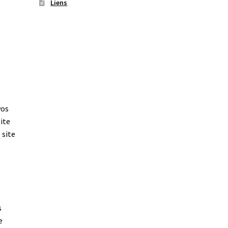
Liens
vos
ite
 site
s
e