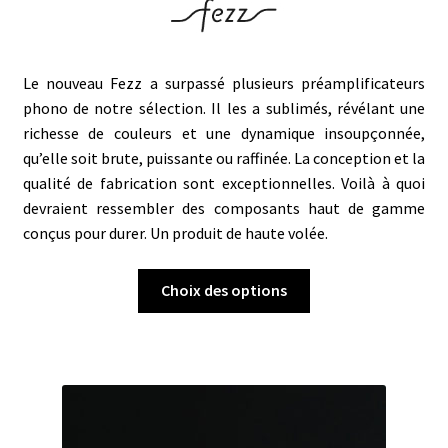
Le nouveau Fezz a surpassé plusieurs préamplificateurs
phono de notre sélection. Il les a sublimés, révélant une
richesse de couleurs et une dynamique insoupçonnée,
qu’elle soit brute, puissante ou raffinée. La conception et la
qualité de fabrication sont exceptionnelles. Voilà à quoi
devraient ressembler des composants haut de gamme
conçus pour durer. U
n produit de haute volée.
Ce
Choix des options
produit
a
plusieurs
variations.
Les
options