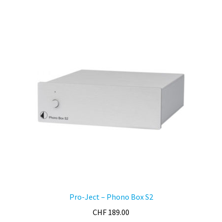
par
prix
croissant
Pro-Ject – Phono Box S2
CHF
189.00