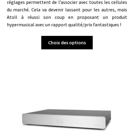
réglages permettent de l’associer avec toutes les cellules
du marché. Cela va devenir lassant pour les autres, mais
Atoll à réussi son coup en proposant un produit
hypermusical avec un rapport qualité/prix fantastiques !
Ce
Choix des options
produit
a
plusieurs
variations.
Les
options
peuvent
être
choisies
sur
la
page