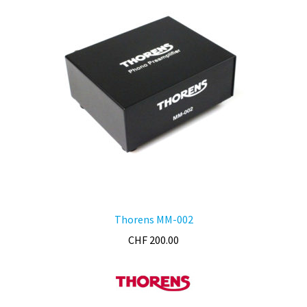
options
peuvent
être
choisies
sur
la
page
du
produit
Thorens MM-002
CHF
200.00