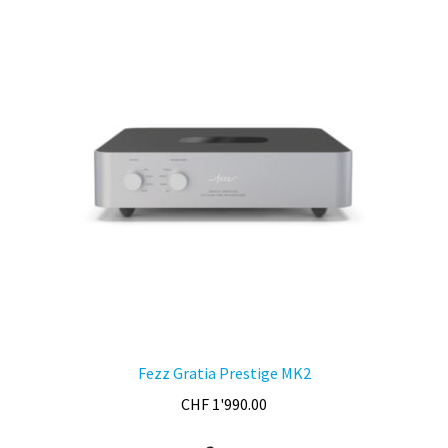
variations.
Les
options
peuvent
être
choisies
sur
la
page
du
produit
Fezz Gratia Prestige MK2
CHF
1'990.00