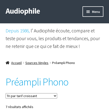
Audiophile
Aller
Aller
Menu
à
au
la
contenu
Mail
navigation
Depuis 1986,
l’ Audiophile écoute, compare et
Shop
teste pour vous, les produits et tendances, pour
ne retenir que ce qui ce fait de mieux !
Instagram
Facebook
Accueil
Sources Vinyles
Préampli Phono
Préampli Phono
Trié
7 résultats affichés