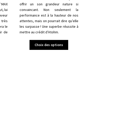
f MAX
offrir un son grandeur nature si
t, lui
convaincant. Non seulement la
veur
performance est à la hauteur de nos
 très
attentes, mais on pourrait dire qu’elle
ra le
les surpasse ! Une superbe réussite à
ir de
mettre au crédit d’Atohm.
Ce
Choix des options
produit
a
plusieurs
variations.
Les
options
peuvent
être
choisies
sur
la
page