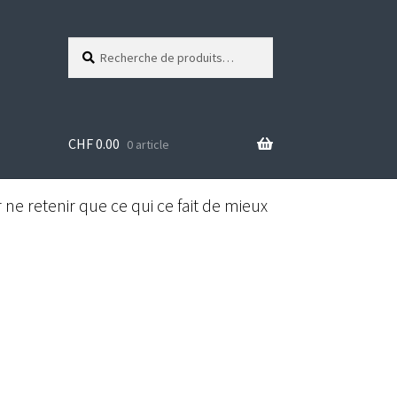
Recherche
R
pour :
e
c
h
e
CHF
0.00
r
0 article
c
h
e
ne retenir que ce qui ce fait de mieux