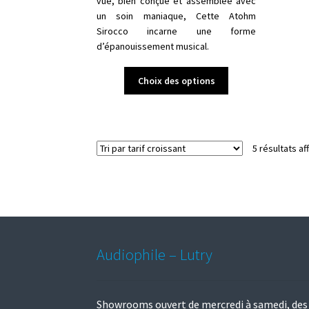
vue, bien conçue et assemblée avec
un soin maniaque, Cette Atohm
Sirocco incarne une forme
d’épanouissement musical.
Ce
Choix des options
produit
a
plusieurs
variations.
5 résultats af
Les
options
peuvent
être
choisies
sur
la
Audiophile – Lutry
page
du
produit
Showrooms ouvert de mercredi à samedi, des