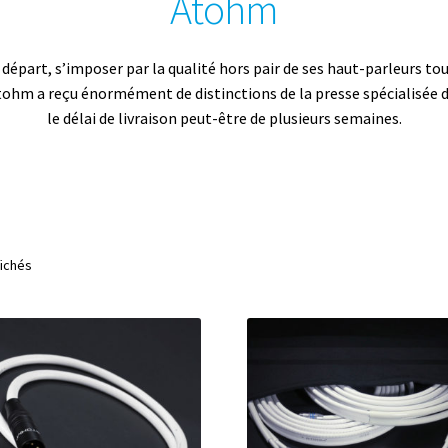
Atohm
e départ, s’imposer par la qualité hors pair de ses haut-parleurs 
ohm a reçu énormément de distinctions de la presse spécialisée dan
le délai de livraison peut-être de plusieurs semaines.
Trié
fichés
par
prix
croissant