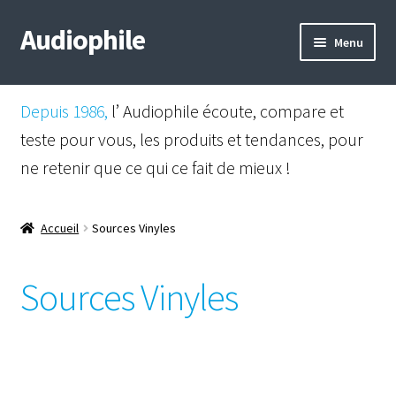
Audiophile
Aller
Aller
Menu
à
au
la
contenu
Mail
navigation
Depuis 1986,
l’ Audiophile écoute, compare et
Shop
teste pour vous, les produits et tendances, pour
ne retenir que ce qui ce fait de mieux !
Instagram
Facebook
Accueil
Sources Vinyles
Sources Vinyles