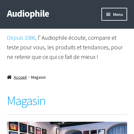
Audiophile
Aller
Aller
Menu
à
au
la
contenu
Mail
navigation
Depuis 1986,
l’ Audiophile écoute, compare et
Shop
teste pour vous, les produits et tendances, pour
ne retenir que ce qui ce fait de mieux !
Instagram
Facebook
Accueil
Magasin
Magasin