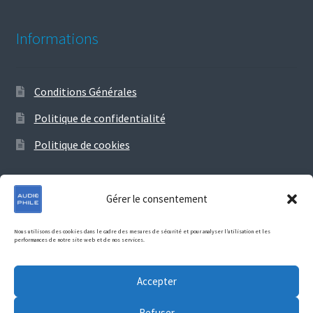
Informations
Conditions Générales
Politique de confidentialité
Politique de cookies
Gérer le consentement
© Audiophile 2026
Nous utilisons des cookies dans le cadre des mesures de sécurité et pour analyser l’utilisation et les
performances de notre site web et de nos services.
Politique de confidentialité
Construit avec Storefront &
WooCommerce
.
Accepter
Refuser