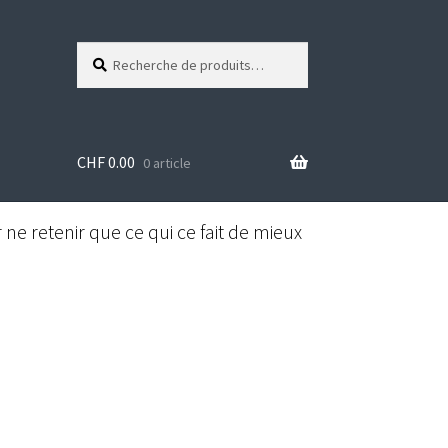
Recherche
R
pour :
e
c
h
e
CHF
0.00
r
0 article
c
h
e
ne retenir que ce qui ce fait de mieux