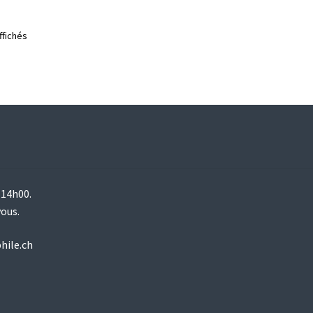
Trié
ffichés
par
prix
croissant
 14h00.
vous.
hile.ch