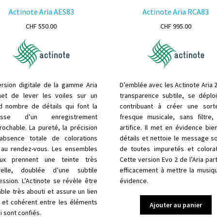
Actinote Aria AES83
Actinote Aria RCA83
CHF
550.00
CHF
995.00
ersion digitale de la gamme Aria
D’emblée avec les Actinote Aria 2
et de lever les voiles sur un
transparence subtile, se déplo
d nombre de détails qui font la
contribuant à créer une sor
hesse d’un enregistrement
fresque musicale, sans filtre,
rochable. La pureté, la précision
artifice. Il met en évidence bie
’absence totale de colorations
détails et nettoie le message s
 au rendez-vous. Les ensembles
de toutes impuretés et colorat
ux prennent une teinte très
Cette version Evo 2 de l’Aria par
relle, doublée d’une subtile
efficacement à mettre la musiq
ession. L’Actinote se révèle être
évidence.
ble très abouti et assure un lien
l et cohérent entre les éléments
Ajouter au panier
ui sont confiés.