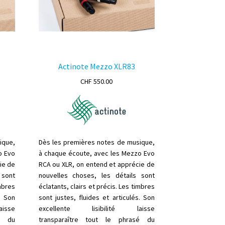
Actinote Mezzo XLR83
CHF
550.00
ique,
Dès les premières notes de musique,
o Evo
à chaque écoute, avec les Mezzo Evo
ie de
RCA ou XLR, on entend et apprécie de
 sont
nouvelles choses, les détails sont
imbres
éclatants, clairs et précis. Les timbres
. Son
sont justes, fluides et articulés. Son
isse
excellente lisibilité laisse
sé du
transparaître tout le phrasé du