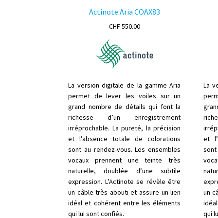
Actinote Aria COAX83
CHF
550.00
La version digitale de la gamme Aria
La v
permet de lever les voiles sur un
perm
grand nombre de détails qui font la
gran
richesse d’un enregistrement
ric
irréprochable. La pureté, la précision
irrép
et l’absence totale de colorations
et l
sont au rendez-vous. Les ensembles
sont
vocaux prennent une teinte très
voca
naturelle, doublée d’une subtile
natu
expression. L’Actinote se révèle être
expr
un câble très abouti et assure un lien
un câ
idéal et cohérent entre les éléments
idéa
qui lui sont confiés.
qui l