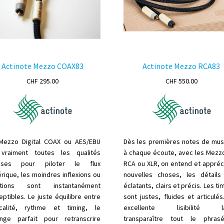
Actinote Mezzo COAX83
Actinote Mezzo RCA83
CHF
295.00
CHF
550.00
Mezzo Digital COAX ou AES/EBU
Dès les premières notes de mus
vraiment toutes les qualités
à chaque écoute, avec les Mezz
uises pour piloter le flux
RCA ou XLR, on entend et appréc
rique, les moindres inflexions ou
nouvelles choses, les détails
iations sont instantanément
éclatants, clairs et précis. Les t
ptibles. Le juste équilibre entre
sont justes, fluides et articulés
calité, rythme et timing, le
excellente lisibilité la
nge parfait pour retranscrire
transparaître tout le phra