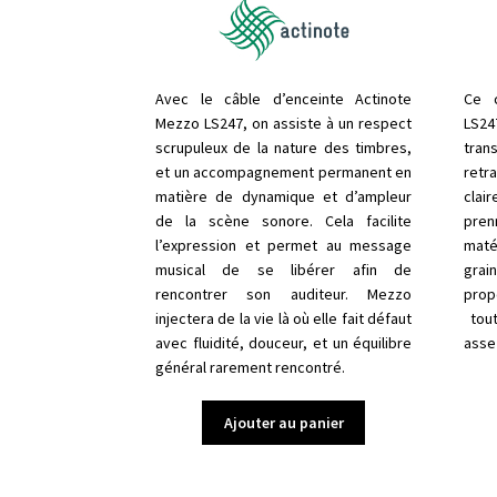
Avec le câble d’enceinte Actinote
Ce c
Mezzo LS247, on assiste à un respect
LS24
scrupuleux de la nature des timbres,
tra
et un accompagnement permanent en
retr
matière de dynamique et d’ampleur
clai
de la scène sonore. Cela facilite
pren
l’expression et permet au message
maté
musical de se libérer afin de
grai
rencontrer son auditeur. Mezzo
prop
injectera de la vie là où elle fait défaut
tout
avec fluidité, douceur, et un équilibre
assez
général rarement rencontré.
Ajouter au panier