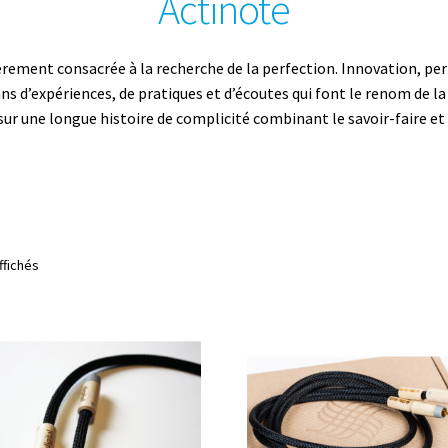
Actinote
èrement consacrée à la recherche de la perfection. Innovation, per
 ans d’expériences, de pratiques et d’écoutes qui font le renom de l
sur une longue histoire de complicité combinant le savoir-faire et
Trié
ffichés
par
prix
croissant