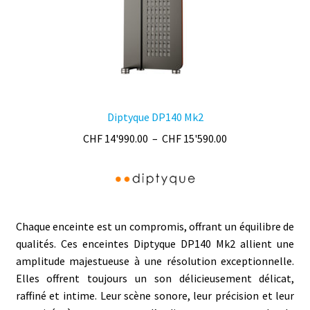
page
du
produit
Diptyque DP140 Mk2
Plage
CHF
14'990.00
–
CHF
15'590.00
de
prix :
CHF 14'990.00
à
CHF 15'590.00
Chaque enceinte est un compromis, offrant un équilibre de
qualités.
Ces enceintes Diptyque DP140 Mk2 allient une
amplitude majestueuse à une résolution exceptionnelle.
Elles offrent toujours un son délicieusement délicat,
raffiné et intime. Leur scène sonore, leur précision et leur