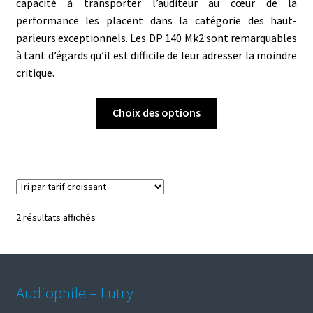
capacité à transporter l’auditeur au cœur de la
performance les placent dans la catégorie des haut-
parleurs exceptionnels. Les DP 140 Mk2 sont remarquables
à tant d’égards qu’il est difficile de leur adresser la moindre
critique.
Ce
Choix des options
produit
a
plusieurs
variations.
Les
options
Trié
2 résultats affichés
peuvent
par
être
prix
choisies
croissant
sur
Audiophile – Lutry
la