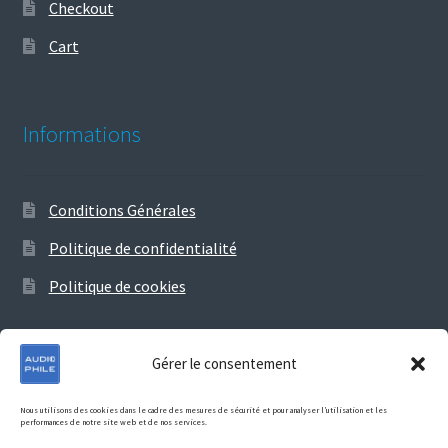
Checkout
Cart
Informations
Conditions Générales
Politique de confidentialité
Politique de cookies
Gérer le consentement
© Audiophile 2026
Nous utilisons des cookies dans le cadre des mesures de sécurité et pour analyser l’utilisation et les
performances de notre site web et de nos services.
Politique de confidentialité
Construit avec Storefront &