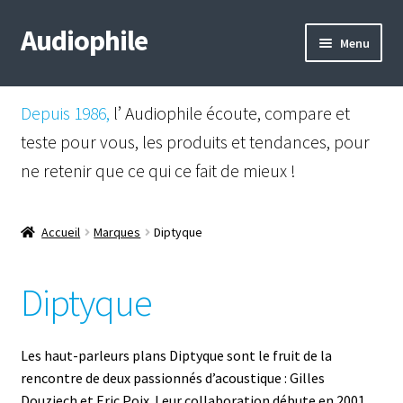
Audiophile
Aller
Aller
Menu
à
au
la
contenu
Mail
navigation
Depuis 1986,
l’ Audiophile écoute, compare et
Shop
teste pour vous, les produits et tendances, pour
ne retenir que ce qui ce fait de mieux !
Instagram
Facebook
Accueil
Marques
Diptyque
Diptyque
Les haut-parleurs plans Diptyque sont le fruit de la
rencontre de deux passionnés d’acoustique : Gilles
Douziech et Eric Poix. Leur collaboration débute en 2001,