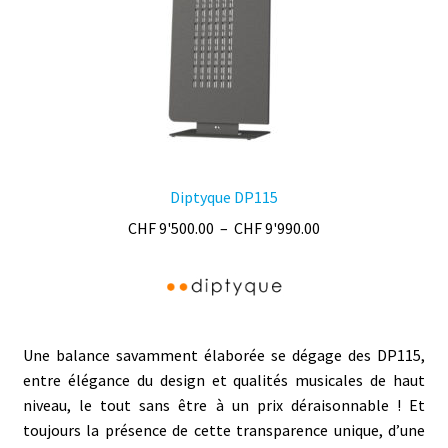
Diptyque DP115
Plage
CHF
9'500.00
–
CHF
9'990.00
de
prix :
CHF 9'500.00
à
CHF 9'990.00
Une balance savamment élaborée se dégage des DP115,
entre élégance du design et qualités musicales de haut
niveau, le tout sans être à un prix déraisonnable ! Et
toujours la présence de cette transparence unique, d’une