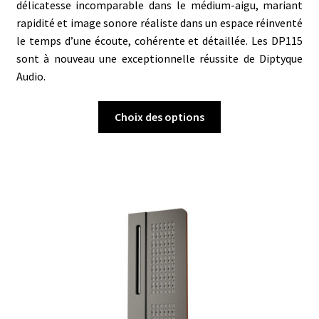
délicatesse incomparable dans le médium-aigu, mariant
rapidité et image sonore réaliste dans un espace réinventé
le temps d’une écoute, cohérente et détaillée. Les DP115
sont à nouveau une exceptionnelle réussite de Diptyque
Audio.
Ce
Choix des options
produit
a
plusieurs
variations.
Les
options
peuvent
être
choisies
sur
la