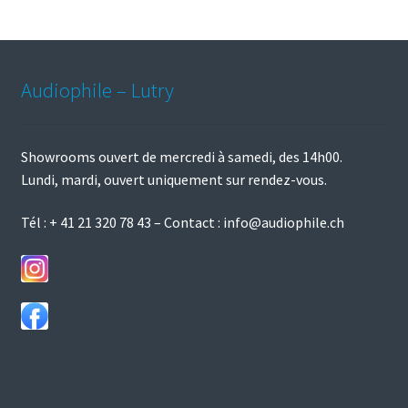
peuvent
être
choisies
sur
Audiophile – Lutry
la
page
du
Showrooms ouvert de mercredi à samedi, des 14h00.
produit
Lundi, mardi, ouvert uniquement sur rendez-vous.
Tél :
+ 41 21 320 78 43
– Contact :
info@audiophile.ch