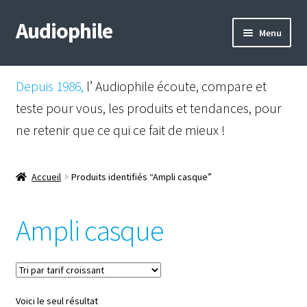
Audiophile
Aller
Aller
Menu
à
au
la
contenu
Mail
navigation
Depuis 1986,
l’ Audiophile écoute, compare et
Shop
teste pour vous, les produits et tendances, pour
ne retenir que ce qui ce fait de mieux !
Instagram
Facebook
Accueil
Produits identifiés “Ampli casque”
Ampli casque
Voici le seul résultat