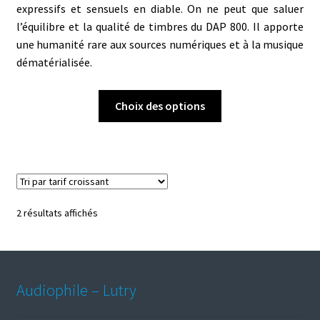
expressifs et sensuels en diable. On ne peut que saluer
l’équilibre et la qualité de timbres du DAP 800. Il apporte
une humanité rare aux sources numériques et à la musique
dématérialisée.
Ce
Choix des options
produit
a
plusieurs
variations.
Les
options
Trié
2 résultats affichés
peuvent
par
être
prix
choisies
croissant
sur
Audiophile – Lutry
la
page