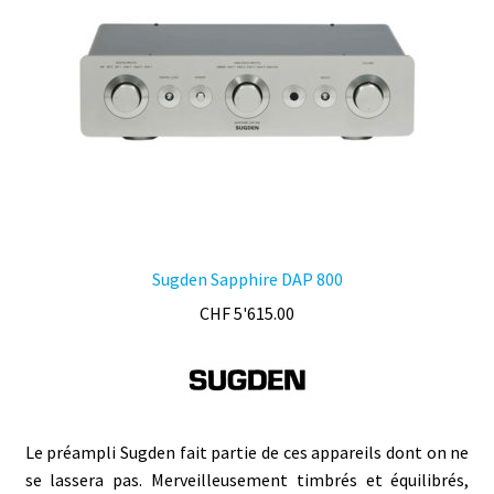
choisies
sur
la
page
du
produit
Sugden Sapphire DAP 800
CHF
5'615.00
Le préampli Sugden fait partie de ces appareils dont on ne
se lassera pas. Merveilleusement timbrés et équilibrés,