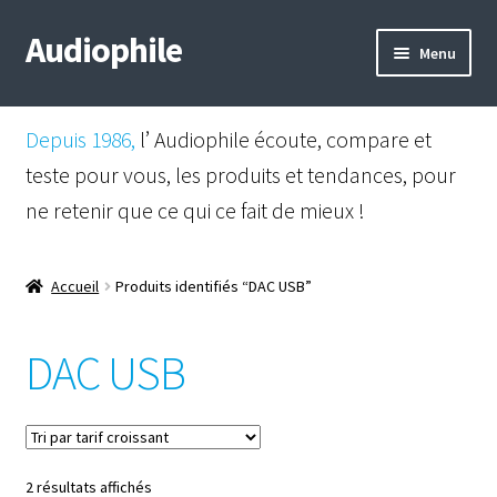
Audiophile
Aller
Aller
Menu
à
au
la
contenu
Mail
navigation
Depuis 1986,
l’ Audiophile écoute, compare et
Shop
teste pour vous, les produits et tendances, pour
ne retenir que ce qui ce fait de mieux !
Instagram
Facebook
Accueil
Produits identifiés “DAC USB”
DAC USB
Trié
2 résultats affichés