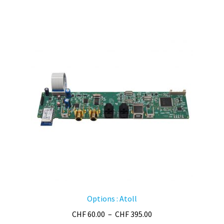
par
prix
croissant
Options : Atoll
Plage
CHF
60.00
–
CHF
395.00