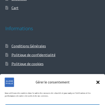
Cart
Informations
Conditions Générales
Politique de confidentialité
Politique de cookies
Gérer le consentement
© Audiophile 2026
Nous utilisons des cookies dans le cadre des mesures de sécurité et pour analyser l’utilisation et les
performances de notre site web et de nos services.
Politique de confidentialité
Construit avec Storefront &
WooCommerce
.