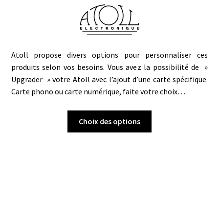
de
prix :
CHF 60.00
à
CHF 395.00
Atoll propose divers options pour personnaliser ces
produits selon vos besoins. Vous avez la possibilité de »
Upgrader » votre Atoll avec l’ajout d’une carte spécifique.
Carte phono ou carte numérique, faite votre choix…
Ce
Choix des options
produit
a
plusieurs
variations.
Les
options
peuvent
être