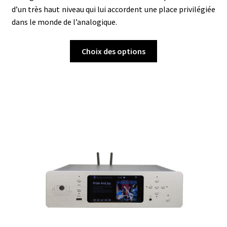
d’un très haut niveau qui lui accordent une place privilégiée
dans le monde de l’analogique.
Ce
Choix des options
produit
a
plusieurs
variations.
Les
options
peuvent
être
choisies
sur
la
page
du
produit