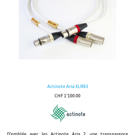
Actinote Aria XLR83
CHF
1'100.00
D’emblée avec les Actinote Aria 2, une transparence