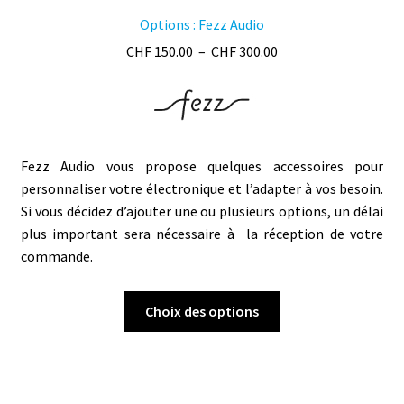
Options : Fezz Audio
Plage
CHF
150.00
–
CHF
300.00
de
prix :
CHF 150.00
à
CHF 300.00
Fezz Audio vous propose quelques accessoires pour
personnaliser votre électronique et l’adapter à vos besoin.
Si vous décidez d’ajouter une ou plusieurs options, un délai
plus important sera nécessaire à la réception de votre
commande.
Ce
Choix des options
produit
a
plusieurs
variations.