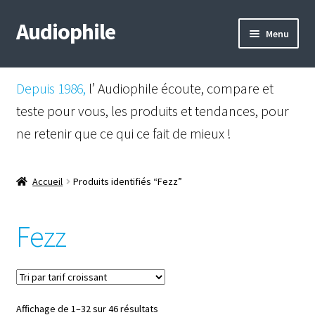
Audiophile
Aller
Aller
Menu
à
au
la
contenu
Mail
navigation
Depuis 1986,
l’ Audiophile écoute, compare et
Shop
teste pour vous, les produits et tendances, pour
ne retenir que ce qui ce fait de mieux !
Instagram
Facebook
Accueil
Produits identifiés “Fezz”
Fezz
Trié
Affichage de 1–32 sur 46 résultats