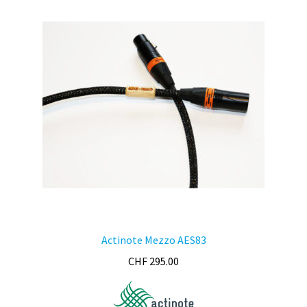
Les
options
peuvent
être
choisies
sur
la
page
du
produit
Actinote Mezzo AES83
CHF
295.00