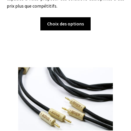
prix plus que compétitifs.
Ce
Choix des options
produit
a
plusieurs
variations.
Les
options
peuvent
être
choisies
sur
la
page
du
produit