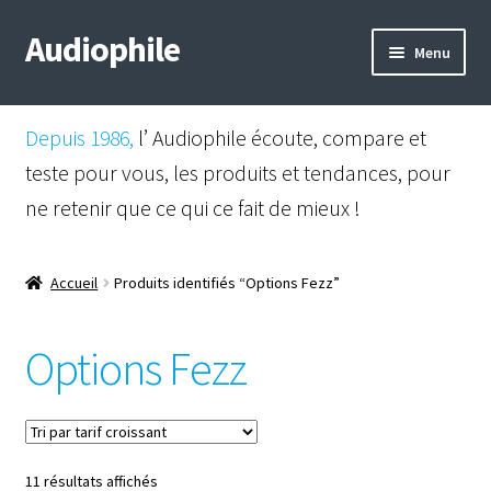
Audiophile
Aller
Aller
Menu
à
au
la
contenu
Mail
navigation
Depuis 1986,
l’ Audiophile écoute, compare et
Shop
teste pour vous, les produits et tendances, pour
ne retenir que ce qui ce fait de mieux !
Instagram
Facebook
Accueil
Produits identifiés “Options Fezz”
Options Fezz
Trié
11 résultats affichés