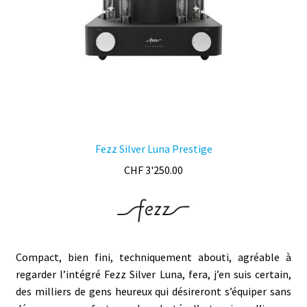
sur
la
page
du
produit
Fezz Silver Luna Prestige
CHF
3'250.00
Compact, bien fini, techniquement abouti, agréable à
regarder l’intégré Fezz Silver Luna, fera, j’en suis certain,
des milliers de gens heureux qui désireront s’équiper sans