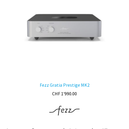
peuvent
être
choisies
sur
la
page
du
produit
Fezz Gratia Prestige MK2
CHF
1'990.00