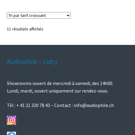
plusieurs
variations.
Les
options
Trié
11 résultats affichés
peuvent
par
être
prix
choisies
croissant
sur
Audiophile – Lutry
la
page
du
Showrooms ouvert de mercredi à samedi, des 14h00.
produit
Lundi, mardi, ouvert uniquement sur rendez-vous.
Tél :
+ 41 21 320 78 43
– Contact :
info@audiophile.ch