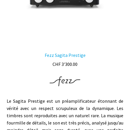
la
page
du
produit
Fezz Sagita Prestige
CHF
3'300.00
Le Sagita Prestige est un préamplificateur étonnant de
vérité avec un respect scrupuleux de la
dynamique
. Les
timbres sont reproduites avec un naturel rare. La musique
fourmille de détails, le son est très précis, analysé jusqu’au
moindre détail mais sans
dureté
, avec une parfaite