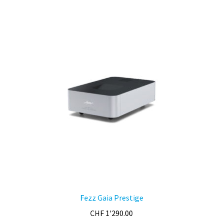
par
prix
croissant
Fezz Gaia Prestige
CHF
1'290.00