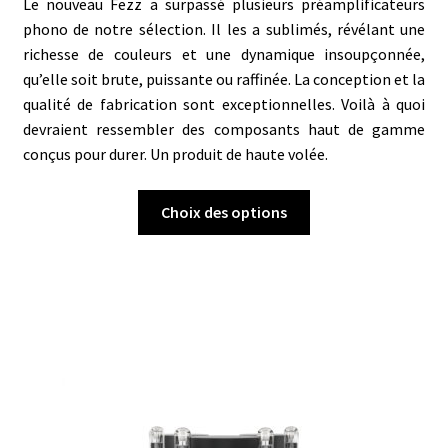
Le nouveau Fezz a surpassé plusieurs préamplificateurs
phono de notre sélection. Il les a sublimés, révélant une
richesse de couleurs et une dynamique insoupçonnée,
qu’elle soit brute, puissante ou raffinée. La conception et la
qualité de fabrication sont exceptionnelles. Voilà à quoi
devraient ressembler des composants haut de gamme
conçus pour durer. U
n produit de haute volée.
Ce
Choix des options
produit
a
plusieurs
variations.
Les
options
peuvent
être
choisies