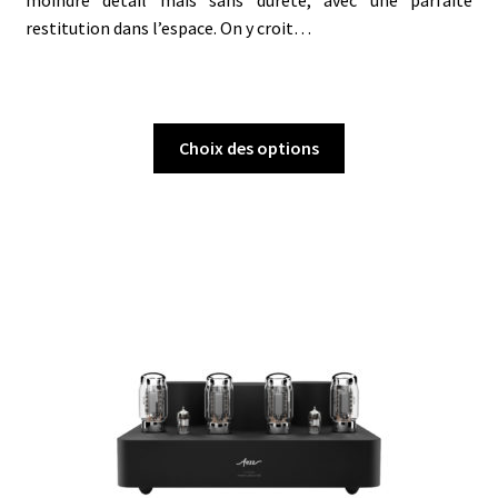
restitution dans l’espace. On y croit…
Ce
Choix des options
produit
a
plusieurs
variations.
Les
options
peuvent
être
choisies
sur
la
page
du