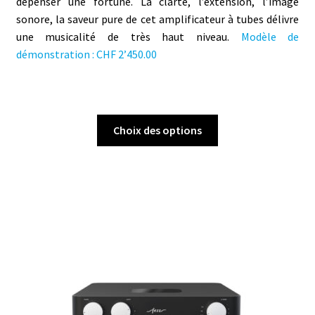
dépenser une fortune. La clarté, l’extension, l’image
sonore, la saveur pure de cet amplificateur à tubes délivre
une musicalité de très haut niveau.
Modèle de
démonstration : CHF 2’450.00
Ce
Choix des options
produit
a
plusieurs
variations.
Les
options
peuvent
être
choisies
sur