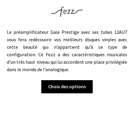
Le préamplificateur Gaia Prestige avec ses tubes 12AU7
vous fera redécouvrir vos meilleurs disques vinyles avec
cette beauté qui n’appartient qu’à ce type de
configuration. Ce Fezz a des caractéristiques musicales
d’un très haut niveau qui lui accordent une place privilégiée
dans le monde de l’analogique.
Ce
Choix des options
produit
a
plusieurs
variations.
Les
options