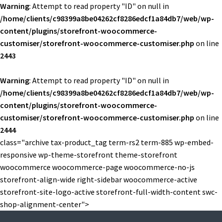
Warning
: Attempt to read property "ID" on null in
/home/clients/c98399a8be04262cf8286edcf1a84db7/web/wp-
content/plugins/storefront-woocommerce-
customiser/storefront-woocommerce-customiser.php
on line
2443
Warning
: Attempt to read property "ID" on null in
/home/clients/c98399a8be04262cf8286edcf1a84db7/web/wp-
content/plugins/storefront-woocommerce-
customiser/storefront-woocommerce-customiser.php
on line
2444
class="archive tax-product_tag term-rs2 term-885 wp-embed-
responsive wp-theme-storefront theme-storefront
woocommerce woocommerce-page woocommerce-no-js
storefront-align-wide right-sidebar woocommerce-active
storefront-site-logo-active storefront-full-width-content swc-
shop-alignment-center">