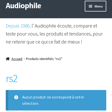
Audiophile
Aller
Aller
Menu
à
au
la
contenu
Mail
navigation
Depuis 1986,
l’ Audiophile écoute, compare et
Shop
teste pour vous, les produits et tendances, pour
ne retenir que ce qui ce fait de mieux !
Instagram
Facebook
Accueil
Produits identifiés “rs2”
rs2
Aucun produit ne correspond à votre
sélection.