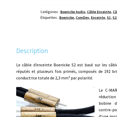
Audio
S2
Catégories :
Boenicke Audio
,
Câble Enceinte
,
Câ
Étiquettes :
Boenicke
,
ComDev
,
Enceinte
,
S1
,
S2
Description
Le câble d’enceinte Boenicke S2 est basé sur les câbl
réputés et plusieurs fois primés, composés de 192 bri
conductrice totale de 2,3 mm² par polarité.
Le C-MAR
réduction
bobine d
contre-po
d’une mon