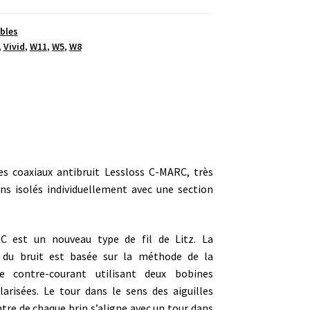
bles
,
Vivid
,
W11
,
W5
,
W8
es coaxiaux antibruit Lessloss C-MARC, très
ns isolés individuellement avec une section
C est un nouveau type de fil de Litz. La
 du bruit est basée sur la méthode de la
e contre-courant utilisant deux bobines
larisées. Le tour dans le sens des aiguilles
tre de chaque brin s’aligne avec un tour dans