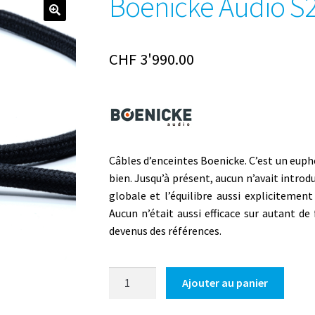
Boenicke Audio S
CHF
3'990.00
Câbles d’enceintes Boenicke. C’est un eup
bien. Jusqu’à présent, aucun n’avait introdu
globale et l’équilibre aussi expliciteme
Aucun n’était aussi efficace sur autant de 
devenus des références.
quantité
Ajouter au panier
de
Boenicke