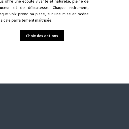
us offre une écoute vivante et naturelle, pleine de
uceur et de délicatesse. Chaque instrument,
aque voix prend sa place, sur une mise en scène
sicale parfaitement maîtrisée.
Ce
Choix des options
produit
a
plusieurs
variations.
Les
options
peuvent
être
choisies
sur
la
page
du
produit