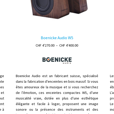
Boenicke Audio W5
Plage
CHF
4'270.00
–
CHF
4'400.00
de
prix :
0.00
CHF 4'270.00
à
0.00
CHF 4'400.00
age
Boenicke Audio est un fabricant suisse, spécialisé
Le
ute
dans la fabrication d’enceintes en bois massif. Si vous
en
es
êtes amoureux de la musique et si vous recherchez
éb
 et
de l’émotion, ces enceintes compactes W5, d’une
L’
out
musicalité vraie, dotée en plus d’une esthétique
pr
ent
élégante et facile à loger, proposent une image
L
e à
sonore ou la présence des instruments et des
in