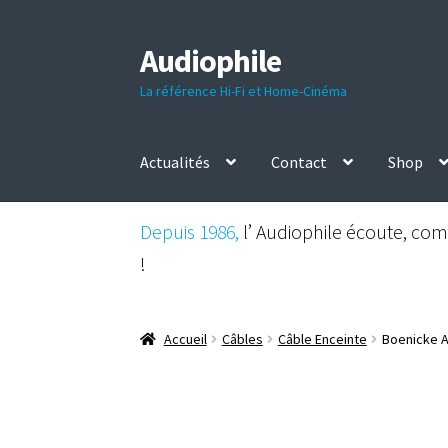
Audiophile
Aller
Aller
à
au
La référence Hi-Fi et Home-Cinéma
la
contenu
navigation
Actualités
Contact
Shop
Depuis 1986,
l’ Audiophile écoute, comp
!
Accueil
Câbles
Câble Enceinte
Boenicke A