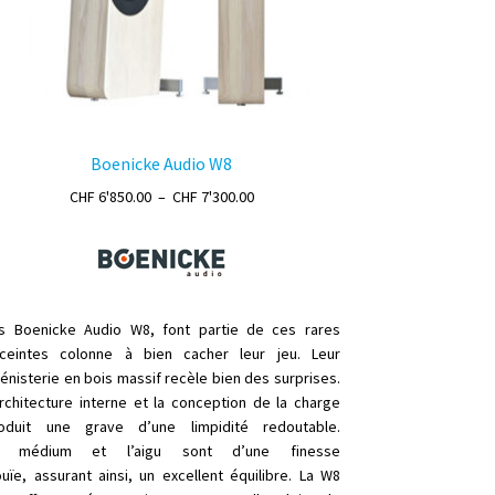
Boenicke Audio W8
Plage
CHF
6'850.00
–
CHF
7'300.00
de
prix :
CHF 6'850.00
à
CHF 7'300.00
s Boenicke Audio W8, font partie de ces rares
ceintes colonne à bien cacher leur jeu. Leur
énisterie en bois massif recèle bien des surprises.
architecture interne et la conception de la charge
oduit une grave d’une limpidité redoutable.
e médium et l’aigu sont d’une finesse
ouïe, assurant ainsi, un excellent équilibre. La W8