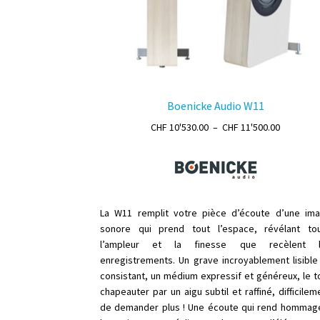
Boenicke Audio W11
Plage
CHF
10'530.00
–
CHF
11'500.00
de
prix :
CHF 10'53
à
CHF 11'50
La W11 remplit votre pièce d’écoute d’une im
sonore qui prend tout l’espace, révélant to
l’ampleur et la finesse que recèlent l
enregistrements. Un grave incroyablement lisible
consistant, un médium expressif et généreux, le t
chapeauter par un aigu subtil et raffiné, difficilem
de demander plus ! Une écoute qui rend hommag