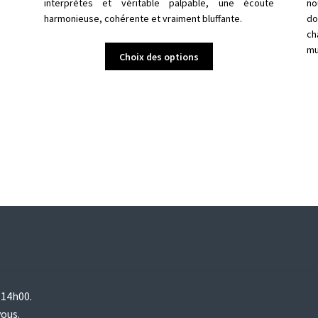
interprètes et véritable palpable, une écoute
no
harmonieuse, cohérente et vraiment bluffante.
do
ch
Ce
mu
Choix des options
produit
a
plusieurs
variations.
Les
options
peuvent
être
choisies
sur
la
page
du
produit
 14h00.
vous.