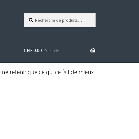
Recherche
R
pour :
e
c
h
e
CHF
0.00
r
0 article
c
h
e
ne retenir que ce qui ce fait de mieux