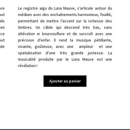
ore
Le
registre
aigu du Luna Mauve, s’articule autour du
out
médium avec des enchaînements harmonieux, fouillé,
ils
permettant de mettre l’accent sur la richesse des
ien
timbres
.
Un câble qui descend très bas, sans
nce
altération ni boursouflure et de surcroît avec une
out
précision d’enfer. Il rend la musique pétillante,
nde
vivante, goûteuse, avec une ampleur et une
spatialisation d’une très grande justesse. La
musicalité produite par le Luna Mauve est une
révélation !
Ajouter au panier