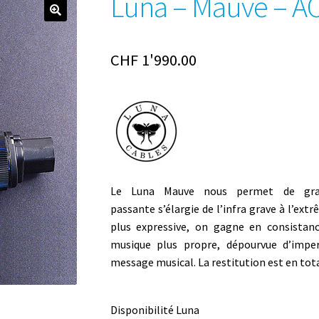
Luna – Mauve – A
CHF
1'990.00
Le Luna Mauve nous permet de grav
passante
s’élargie de l’
infra grave
à l’extr
plus expressive, on gagne en consistanc
musique plus propre, dépourvue d’impe
message musical. La restitution est en tota
Disponibilité Luna