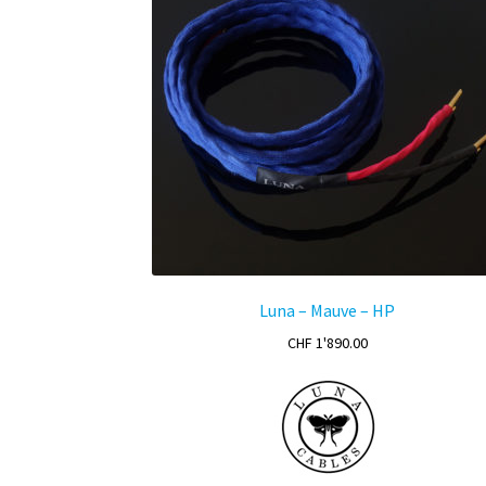
Luna – Mauve – HP
CHF
1'890.00