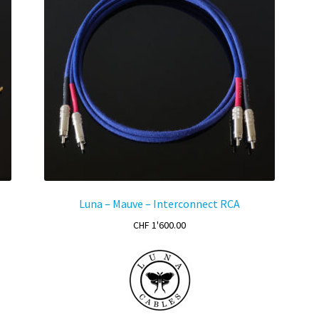
Luna – Mauve – Interconnect RCA
CHF
1'600.00