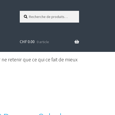
Recherche
R
pour :
e
c
h
e
CHF
0.00
r
0 article
c
h
e
ne retenir que ce qui ce fait de mieux