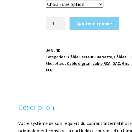
quantité
Ajouter au panier
de
Luna
-
Mauve
UGS :
ND
Catégories :
Câble Secteur - Barrette
,
Câbles
,
L
-
Étiquettes :
Cable digital
,
cable RCA
,
DAC
,
Gris
,
AC
XLR
Power
-
Schuko
Description
Votre système de son requiert du courant alternatif sta
originalement construit à partir de ce courant, d’où l’i