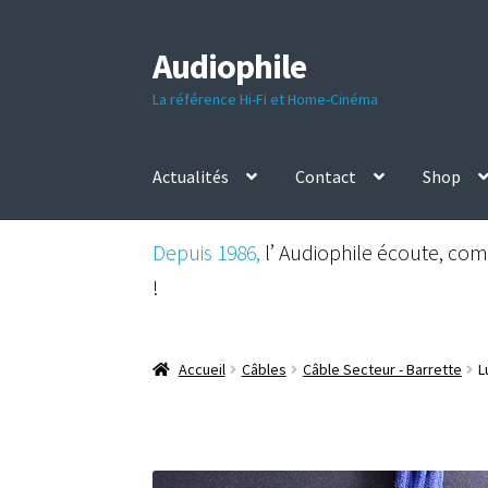
Audiophile
Aller
Aller
à
au
La référence Hi-Fi et Home-Cinéma
la
contenu
navigation
Actualités
Contact
Shop
Depuis 1986,
l’ Audiophile écoute, comp
!
Accueil
Câbles
Câble Secteur - Barrette
L