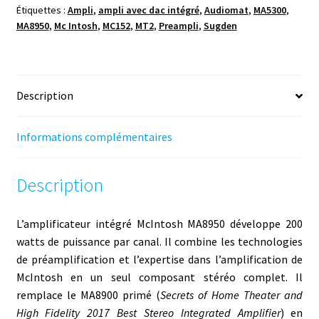
Étiquettes :
Ampli
,
ampli avec dac intégré
,
Audiomat
,
MA5300
,
MA8950
,
Mc Intosh
,
MC152
,
MT2
,
Preampli
,
Sugden
Description
Informations complémentaires
Description
L’amplificateur intégré McIntosh MA8950 développe 200
watts de puissance par canal. Il combine les technologies
de préamplification et l’expertise dans l’amplification de
McIntosh en un seul composant stéréo complet. Il
remplace le MA8900 primé (
Secrets of Home Theater and
High Fidelity 2017 Best Stereo Integrated Amplifier
) en