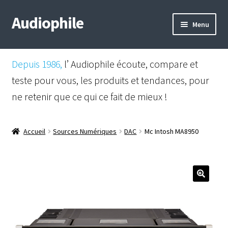
Audiophile
Aller
Aller
Menu
à
au
la
contenu
Mail
navigation
Depuis 1986,
l’ Audiophile écoute, compare et
Shop
teste pour vous, les produits et tendances, pour
ne retenir que ce qui ce fait de mieux !
Instagram
Facebook
Accueil
Sources Numériques
DAC
Mc Intosh MA8950