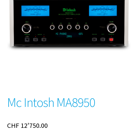
Mc Intosh MA8950
CHF
12'750.00