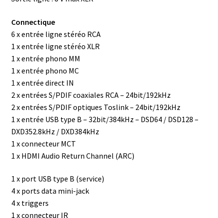
Connectique
6 x entrée ligne stéréo RCA
1 x entrée ligne stéréo XLR
1 x entrée phono MM
1 x entrée phono MC
1 x entrée direct IN
2 x entrées S/PDIF coaxiales RCA – 24bit/192kHz
2 x entrées S/PDIF optiques Toslink – 24bit/192kHz
1 x entrée USB type B – 32bit/384kHz – DSD64 / DSD128 –
DXD352.8kHz / DXD384kHz
1 x connecteur MCT
1 x HDMI Audio Return Channel (ARC)
1 x port USB type B (service)
4 x ports data mini-jack
4 x triggers
1 x connecteur IR