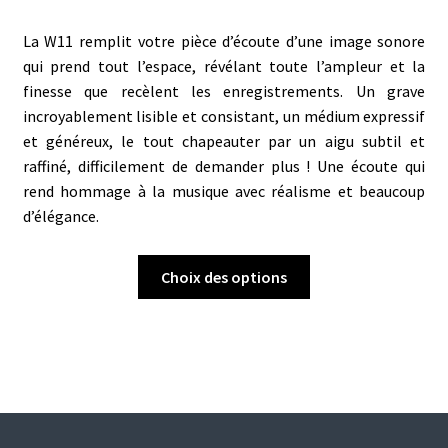
à
CHF 11'500.00
La W11 remplit votre pièce d’écoute d’une image sonore
qui prend tout l’espace, révélant toute l’ampleur et la
finesse que recèlent les enregistrements. Un grave
incroyablement lisible et consistant, un médium expressif
et généreux, le tout chapeauter par un aigu subtil et
raffiné, difficilement de demander plus ! Une écoute qui
rend hommage à la musique avec réalisme et beaucoup
d’élégance.
Ce
Choix des options
produit
a
plusieurs
variations.
Les
options
peuvent