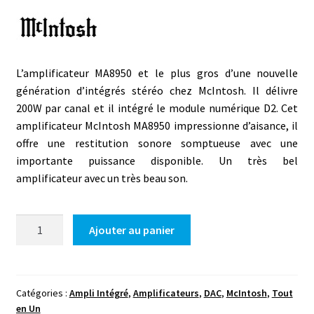
L’amplificateur MA8950 et le plus gros d’une nouvelle
génération d’intégrés stéréo chez McIntosh. Il délivre
200W par canal et il intégré le module numérique D2. Cet
amplificateur McIntosh MA8950 impressionne d’aisance, il
offre une restitution sonore somptueuse avec une
importante puissance disponible. Un très bel
amplificateur avec un très beau son.
quantité
Ajouter au panier
de
Mc
Intosh
MA8950
Catégories :
Ampli Intégré
,
Amplificateurs
,
DAC
,
McIntosh
,
Tout
en Un