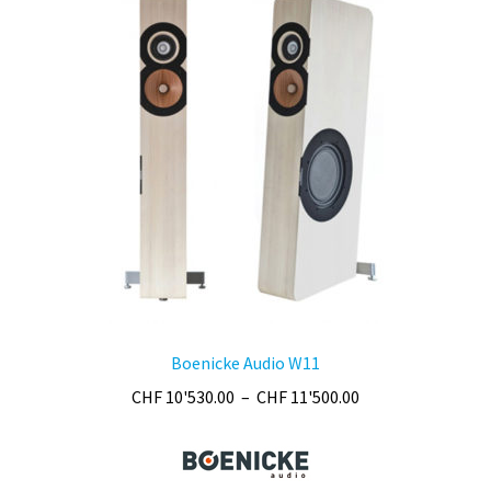
Boenicke Audio W11
Plage
CHF
10'530.00
–
CHF
11'500.00
de
prix :
CHF 10'530.00