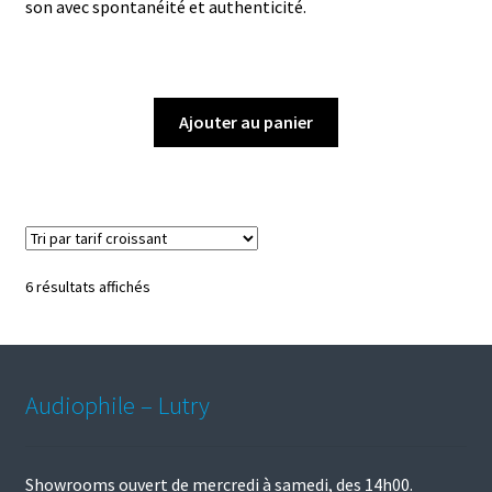
son avec spontanéité et authenticité.
Ajouter au panier
Trié
6 résultats affichés
par
prix
croissant
Audiophile – Lutry
Showrooms ouvert de mercredi à samedi, des 14h00.