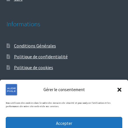
Informations
Conditions Générales
Politique de confidentialité
Politique de cookies
Gérer le consentement
© Audiophile 2026
Nous utilisons des cookies dans le cadre des mesures de sécurité et pour analyser l’utilisation et les
performances de notre site web et de nos services.
Politique de confidentialité
Construit avec Storefront &
WooCommerce
.
Accepter