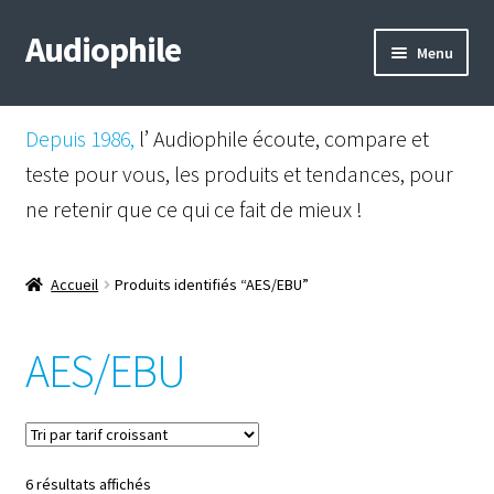
Audiophile
Aller
Aller
Menu
à
au
la
contenu
Mail
navigation
Depuis 1986,
l’ Audiophile écoute, compare et
Shop
teste pour vous, les produits et tendances, pour
ne retenir que ce qui ce fait de mieux !
Instagram
Facebook
Accueil
Produits identifiés “AES/EBU”
AES/EBU
Trié
6 résultats affichés