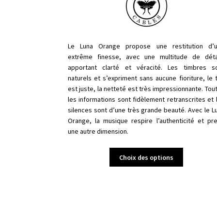
à
CHF 1'100.0
Le Luna Orange propose une restitution d’
extrême finesse, avec une multitude de déta
apportant clarté et véracité. Les
timbres
s
naturels et s’expriment sans aucune fioriture, le 
est juste, la netteté est très impressionnante. Tou
les informations sont fidèlement retranscrites et 
silences sont d’une très grande beauté. Avec le L
Orange, la musique respire l’authenticité et pr
une autre dimension.
Ce
Choix des options
produit
a
plusieurs
variations.
Les
options