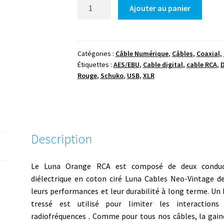
quantité
Ajouter au panier
de
Luna
-
Orange
Catégories :
Câble Numérique
,
Câbles
,
Coaxial
,
Étiquettes :
AES/EBU
,
Cable digital
,
cable RCA
,
-
Rouge
,
Schuko
,
USB
,
XLR
Digital
RCA
Description
Le Luna Orange RCA
est composé de deux conduc
diélectrique en coton ciré Luna Cables Neo-Vintage de
leurs performances et leur durabilité à long terme. Un
tressé est utilisé pour limiter les interactions
radiofréquences . Comme pour tous nos câbles, la gain