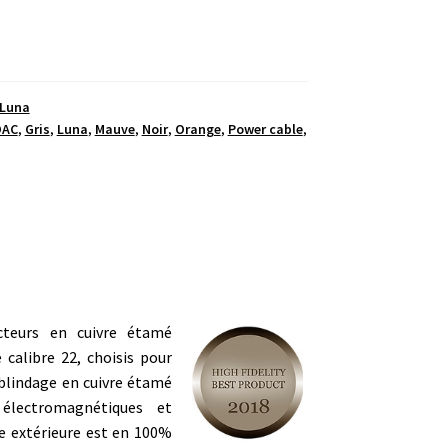
Luna
DAC
,
Gris
,
Luna
,
Mauve
,
Noir
,
Orange
,
Power cable
,
teurs en cuivre étamé
 calibre 22, choisis pour
 blindage en cuivre étamé
 électromagnétiques et
e extérieure est en 100%