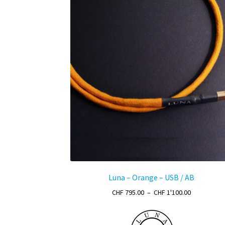
Luna – Orange – USB / AB
Plage
CHF
795.00
–
CHF
1'100.00
de
prix :
CHF 795.00