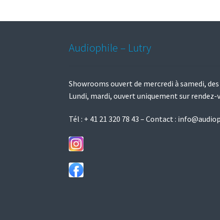
peuvent
être
choisies
sur
Audiophile – Lutry
la
page
du
Showrooms ouvert de mercredi à samedi, des
produit
Lundi, mardi, ouvert uniquement sur rendez-
Tél :
+ 41 21 320 78 43
– Contact :
info@audiop