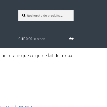
Recherche
R
pour :
e
c
h
e
CHF
0.00
r
0 article
c
h
e
ne retenir que ce qui ce fait de mieux