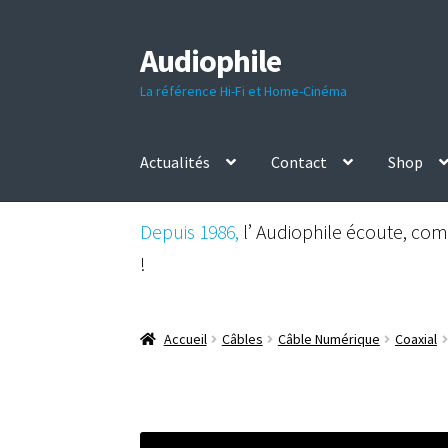
Audiophile
Aller
Aller
à
au
La référence Hi-Fi et Home-Cinéma
la
contenu
navigation
Actualités
Contact
Shop
Depuis 1986,
l’ Audiophile écoute, comp
!
Accueil
Câbles
Câble Numérique
Coaxial