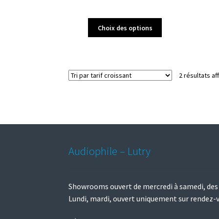
Ce
Choix des options
produit
a
plusieurs
variations.
2 résultats af
Les
options
peuvent
être
choisies
sur
la
Audiophile – Lutry
page
du
produit
Showrooms ouvert de mercredi à samedi, des
Lundi, mardi, ouvert uniquement sur rendez-