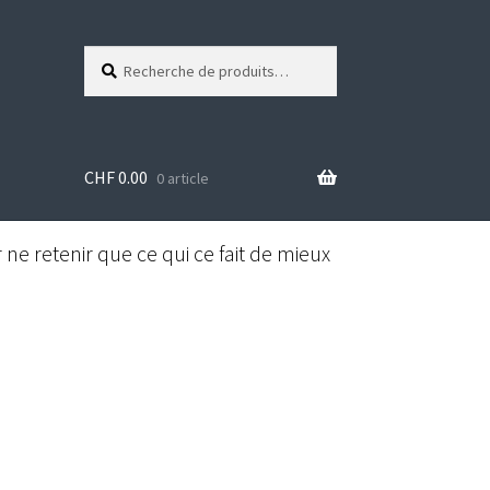
Recherche
R
pour :
e
c
h
e
CHF
0.00
r
0 article
c
h
e
ne retenir que ce qui ce fait de mieux