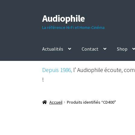
Audiophile
Aller
Aller
à
au
La référence Hi-Fi et Home-Cinéma
la
contenu
navigation
Actualités
Contact
Shop
Depuis 1986,
l’ Audiophile écoute, comp
!
Accueil
Produits identifiés “CD400”