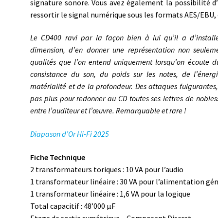
signature sonore. Vous avez également la possibilité d
ressortir le signal numérique sous les formats AES/EBU, 
Le CD400 ravi par la façon bien à lui qu’il a d’instal
dimension, d’en donner une représentation non seulem
qualités que l’on entend uniquement lorsqu’on écoute d
consistance du son, du poids sur les notes, de l’énerg
matérialité et de la profondeur. Des attaques fulgurantes, 
pas plus pour redonner au CD toutes ses lettres de nobless
entre l’auditeur et l’œuvre. Remarquable et rare !
Diapason d’Or Hi-Fi 2025
Fiche Technique
2 transformateurs toriques : 10 VA pour l’audio
1 transformateur linéaire : 30 VA pour l’alimentation gé
1 transformateur linéaire : 1,6 VA pour la logique
Total capacitif : 48’000 µF
Etage de sortie symétrique – Composant Discret