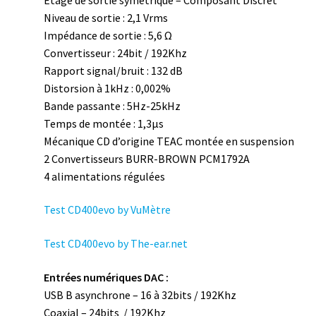
Niveau de sortie : 2,1 Vrms
Impédance de sortie : 5,6 Ω
Convertisseur : 24bit / 192Khz
Rapport signal/bruit : 132 dB
Distorsion à 1kHz : 0,002%
Bande passante : 5Hz-25kHz
Temps de montée : 1,3µs
Mécanique CD d’origine TEAC montée en suspension
2 Convertisseurs BURR-BROWN PCM1792A
4 alimentations régulées
Test CD400evo by VuMètre
Test CD400evo by The-ear.net
Entrées numériques DAC :
USB B asynchrone – 16 à 32bits / 192Khz
Coaxial – 24bits / 192Khz