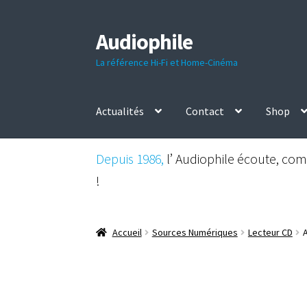
Audiophile
Aller
Aller
à
au
La référence Hi-Fi et Home-Cinéma
la
contenu
navigation
Actualités
Contact
Shop
Depuis 1986,
l’ Audiophile écoute, comp
!
Accueil
Sources Numériques
Lecteur CD