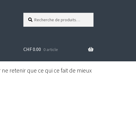
Recherche
R
pour :
e
c
h
e
CHF
0.00
r
0 article
c
h
e
ne retenir que ce qui ce fait de mieux