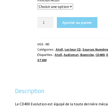
quantité
Ajouter au panier
de
Atoll
CD
400
UGS :
ND
Catégories :
Atoll
,
Lecteur CD
,
Sources Numéri
EVO
Étiquettes :
Atoll
,
Audiomat
,
Boenicke
,
CD400
,
ST300
Description
Le CD400 Evolution est équipé de la toute dernière méc