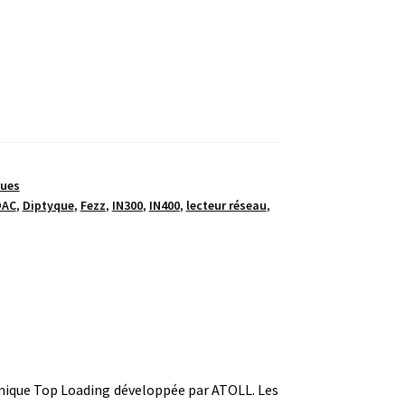
ques
DAC
,
Diptyque
,
Fezz
,
IN300
,
IN400
,
lecteur réseau
,
anique Top Loading développée par ATOLL. Les