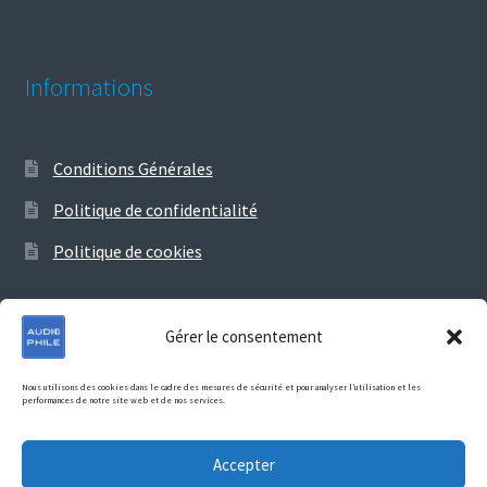
Informations
Conditions Générales
Politique de confidentialité
Politique de cookies
Gérer le consentement
© Audiophile 2026
Nous utilisons des cookies dans le cadre des mesures de sécurité et pour analyser l’utilisation et les
performances de notre site web et de nos services.
Politique de confidentialité
Construit avec Storefront &
WooCommerce
.
Accepter