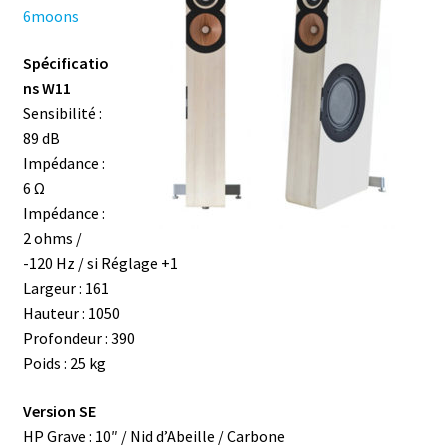
6moons
Spécificatio
ns W11
Sensibilité :
89 dB
Impédance :
6 Ω
Impédance :
2 ohms /
-120 Hz / si Réglage +1
Largeur : 161
Hauteur : 1050
Profondeur : 390
Poids : 25 kg
Version SE
HP Grave : 10″ / Nid d’Abeille / Carbone