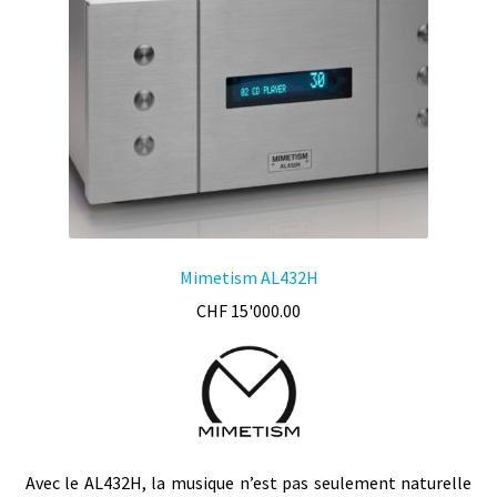
choisies
sur
la
page
du
produit
Mimetism AL432H
CHF
15'000.00
Avec le AL432H, la musique n’est pas seulement naturelle