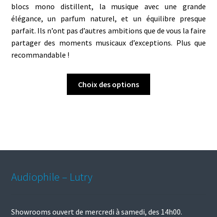
blocs mono distillent, la musique avec une grande
élégance, un parfum naturel, et un équilibre presque
parfait. Ils n’ont pas d’autres ambitions que de vous la faire
partager des moments musicaux d’exceptions. Plus que
recommandable !
Ce
Choix des options
produit
a
plusieurs
variations.
Les
options
peuvent
Audiophile – Lutry
être
choisies
sur
Showrooms ouvert de mercredi à samedi, des 14h00.
la