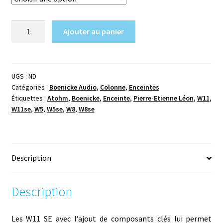
quantité
Ajouter au panier
de
Boenicke
Audio
W11
UGS :
ND
Catégories :
Boenicke Audio
,
Colonne
,
Enceintes
SE
Étiquettes :
Atohm
,
Boenicke
,
Enceinte
,
Pierre-Etienne Léon
,
W11
,
&
W11se
,
W5
,
W5se
,
W8
,
W8se
SE+
Description
Description
Les W11 SE avec l’ajout de composants clés lui permet