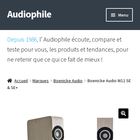
Audiophile
Aller
Aller
Menu
à
au
la
contenu
Mail
navigation
Depuis 1986,
l’ Audiophile écoute, compare et
Shop
teste pour vous, les produits et tendances, pour
ne retenir que ce qui ce fait de mieux !
Instagram
Facebook
Accueil
Marques
Boenicke Audio
Boenicke Audio W11 SE
& SE+