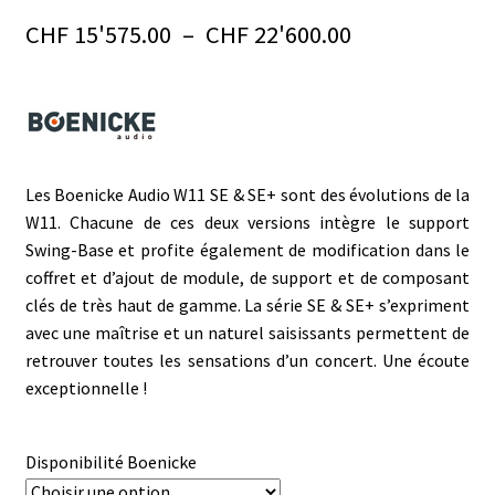
Plage
CHF
15'575.00
–
CHF
22'600.00
de
prix :
CHF 15'575.0
à
Les Boenicke Audio W11 SE & SE+ sont des évolutions de la
W11. Chacune de ces deux versions intègre le support
CHF 22'600.0
Swing-Base et profite également de modification dans le
coffret et d’ajout de module, de support et de composant
clés de très haut de gamme. La série SE & SE+ s’expriment
avec une maîtrise et un naturel saisissants permettent de
retrouver toutes les sensations d’un concert. Une écoute
exceptionnelle !
Disponibilité Boenicke