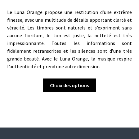
Le Luna Orange propose une restitution d’une extrême
finesse, avec une multitude de détails apportant clarté et
véracité. Les
timbres
sont naturels et s’expriment sans
aucune fioriture, le ton est juste, la netteté est très
impressionnante. Toutes les informations sont
fidèlement retranscrites et les silences sont d’une très
grande beauté. Avec le Luna Orange, la musique respire
l’authenticité et prend une autre dimension.
Ce
Choix des options
produit
a
plusieurs
variations.
Les
options
peuvent