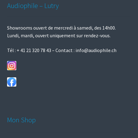
Audiophile – Lutry
être
choisies
sur
Showrooms ouvert de mercredi à samedi, des 14h00.
la
Lundi, mardi, ouvert uniquement sur rendez-vous.
page
du
Tél :
+ 41 21 320 78 43
– Contact :
info@audiophile.ch
produit
Mon Shop