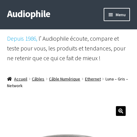
Audiophile
Aller
Aller
Menu
à
au
la
contenu
Mail
navigation
Depuis 1986,
l’ Audiophile écoute, compare et
Shop
teste pour vous, les produits et tendances, pour
ne retenir que ce qui ce fait de mieux !
Instagram
Facebook
Accueil
Câbles
Câble Numérique
Ethernet
Luna – Gris –
Network