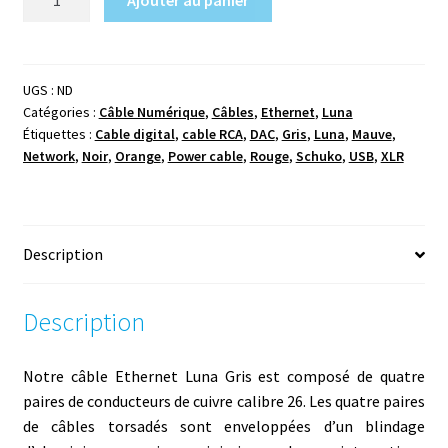
de
Luna
-
Gris
UGS :
ND
Catégories :
Câble Numérique
,
Câbles
,
Ethernet
,
Luna
-
Étiquettes :
Cable digital
,
cable RCA
,
DAC
,
Gris
,
Luna
,
Mauve
,
Network
Network
,
Noir
,
Orange
,
Power cable
,
Rouge
,
Schuko
,
USB
,
XLR
Description
Description
Notre câble Ethernet Luna Gris est composé de quatre
paires de conducteurs de cuivre calibre 26. Les quatre paires
de câbles torsadés sont enveloppées d’un blindage