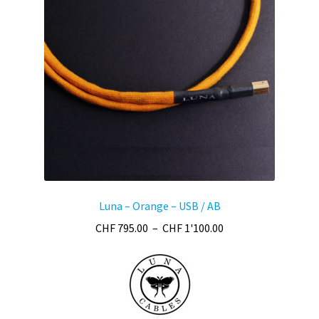
Luna – Orange – USB / AB
Plage
CHF
795.00
–
CHF
1'100.00
de
prix :
CHF 795.00
à
CHF 1'100.00