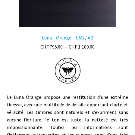
produit
Luna – Orange – USB / AB
Plage
CHF
795.00
–
CHF
1'100.00
de
prix :
CHF 795.00
à
CHF 1'100.00
Le Luna Orange propose une restitution d’une extrême
finesse, avec une multitude de détails apportant clarté et
véracité. Les
timbres
sont naturels et s’expriment sans
aucune fioriture, le ton est juste, la netteté est très
impressionnante. Toutes les informations sont
fidèlement retranscrites et les silences sont d’une très