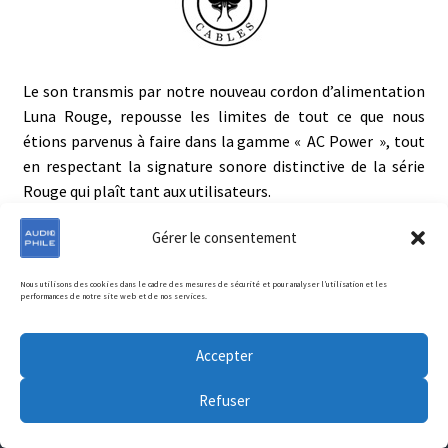
Le son transmis par notre nouveau cordon d’alimentation
Luna Rouge, repousse les limites de tout ce que nous
étions parvenus à faire dans la gamme « AC Power », tout
en respectant la signature sonore distinctive de la série
Rouge qui plaît tant aux utilisateurs.
Gérer le consentement
Ajouter au panier
Nous utilisons des cookies dans le cadre des mesures de sécurité et pour analyser l’utilisation et les
performances de notre site web et de nos services.
Accepter
Refuser
0
Recherche
R