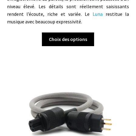
niveau élevé. Les détails sont réellement saisissants
rendent l’écoute, riche et variée. Le
Luna
restitue la
musique avec beaucoup expressivité.
Ce
Choix des options
produit
a
plusieurs
variations.
Les
options
peuvent
être
choisies
sur
la
page
du