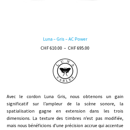
produit
Luna – Gris – AC Power
Plage
CHF
610.00
–
CHF
695.00
de
prix :
CHF 610.00
à
CHF 695.00
Avec le cordon Luna Gris, nous obtenons un
gain
significatif sur l’ampleur de la scène sonore, la
spatialisation
gagne en extension dans les trois
dimensions. La texture des
timbres
n’est pas modifiée,
mais nous bénéficions d’une précision accrue qui accentue