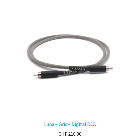
par
prix
croissant
Luna – Gris – Digital RCA
CHF
210.00