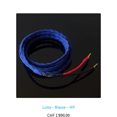
Luna – Mauve – HP
CHF
1'890.00