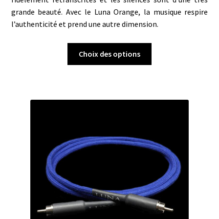
grande beauté. Avec le Luna Orange, la musique respire
l’authenticité et prend une autre dimension.
Ce
Choix des options
produit
a
plusieurs
variations.
Les
options
peuvent
être
choisies
sur
la
page
du