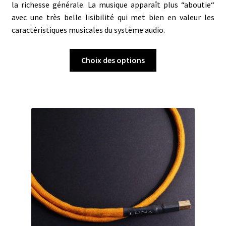
la richesse générale. La musique apparaît plus “aboutie“
avec une très belle lisibilité qui met bien en valeur les
caractéristiques musicales du système audio.
Ce
Choix des options
produit
a
plusieurs
variations.
Les
options
peuvent
être
choisies
sur
la
page
du