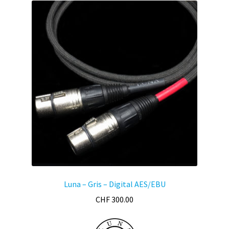
Luna – Gris – Digital AES/EBU
CHF
300.00