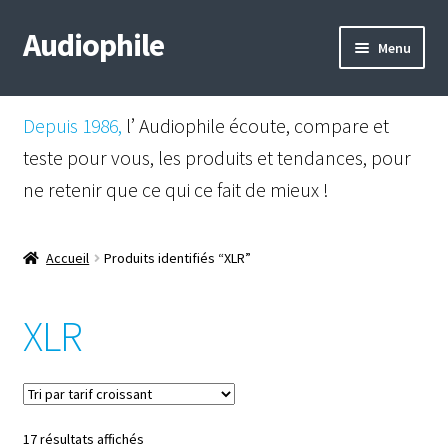
Audiophile
Aller
Aller
Menu
à
au
la
contenu
Mail
navigation
Depuis 1986,
l’ Audiophile écoute, compare et
Shop
teste pour vous, les produits et tendances, pour
ne retenir que ce qui ce fait de mieux !
Instagram
Facebook
Accueil
Produits identifiés “XLR”
XLR
Trié
17 résultats affichés