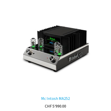
par
prix
croissant
Mc Intosh MA252
CHF
5'990.00