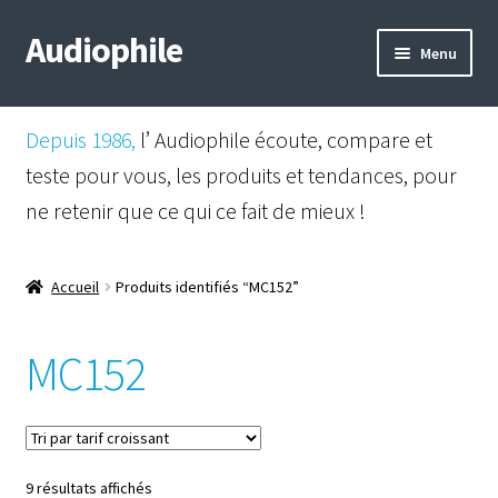
Audiophile
Aller
Aller
Menu
à
au
la
contenu
Mail
navigation
Depuis 1986,
l’ Audiophile écoute, compare et
Shop
teste pour vous, les produits et tendances, pour
ne retenir que ce qui ce fait de mieux !
Instagram
Facebook
Accueil
Produits identifiés “MC152”
MC152
Trié
9 résultats affichés