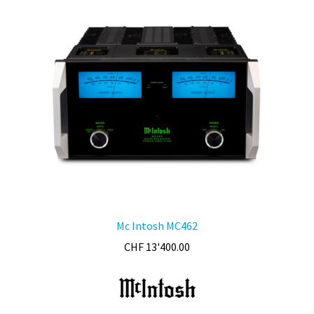
Mc Intosh MC462
CHF
13'400.00