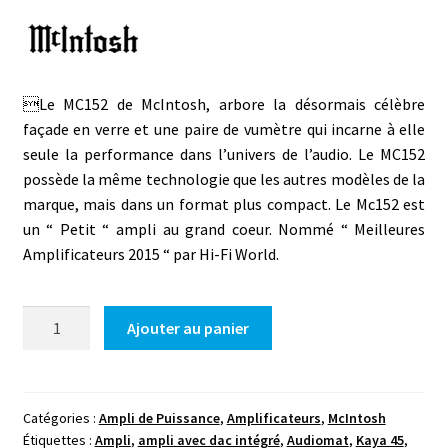
Le MC152 de McIntosh, arbore la désormais célèbre
façade en verre et une paire de vumètre qui incarne à elle
seule la performance dans l’univers de l’audio. Le MC152
possède la même technologie que les autres modèles de la
marque, mais dans un format plus compact. Le Mc152 est
un “ Petit “ ampli au grand coeur. Nommé “ Meilleures
Amplificateurs 2015 “ par Hi-Fi World.
quantité
Ajouter au panier
de
Mc
Intosh
MC152
Catégories :
Ampli de Puissance
,
Amplificateurs
,
McIntosh
Étiquettes :
Ampli
,
ampli avec dac intégré
,
Audiomat
,
Kaya 45
,