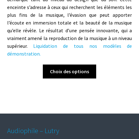
enceinte s’adresse à ceux qui recherchent les éléments les
plus fins de la musique, l’évasion que peut apporter
l’écoute en immersion totale et la beauté de la musique
qu’elle révèle.
Le résultat d’une pensée innovante, qui a
vraiment amené la reproduction de la musique à un niveau
supérieur.
Liquidation de tous nos modèles de
démonstration.
Ce
Choix des options
produit
a
plusieurs
variations.
Les
options
peuvent
Audiophile – Lutry
être
choisies