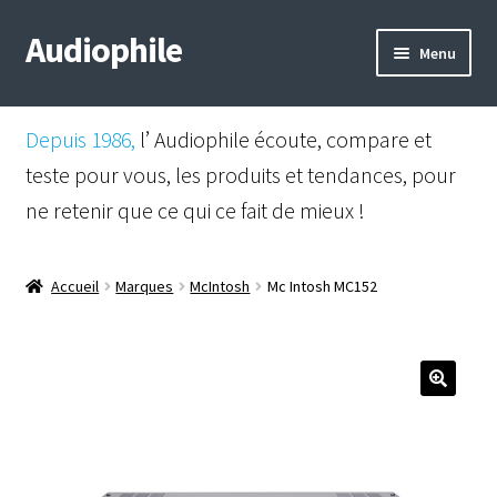
Audiophile
Aller
Aller
Menu
à
au
la
contenu
Mail
navigation
Depuis 1986,
l’ Audiophile écoute, compare et
Shop
teste pour vous, les produits et tendances, pour
ne retenir que ce qui ce fait de mieux !
Instagram
Facebook
Accueil
Marques
McIntosh
Mc Intosh MC152