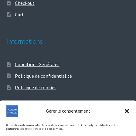
Checkout
Cart
Informations
Conditions Générales
Politique de confidentialité
Politique de cookies
Gérer le consentement
© Audiophile 2026
Nous utilisons des cookies dans le cadre des mesures de sécurité et pour analyser l’utilisation et les
performances de notre site web et de nos services.
Politique de confidentialité
Construit avec Storefront &