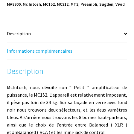
MA8900
,
Mc Intosh
,
MC152
,
MC312
,
MT2
,
Preampli
,
Sugden
,
Vivid
Description
Informations complémentaires
Description
McIntosh, nous dévoile son “ Petit “ amplificateur de
puissance, le MC152. L’appareil est relativement imposant,
il pèse pas loin de 34 kg. Sur sa façade en verre avec fond
noir nous trouvons deux sélecteurs, et les deux vumètres
bleus. A k’arrière nous trouvons les 8 bornes haut-parleurs,
ainsi que le choix de l’entrée entre Balanced ( XLR )
etUnBalanced ( RCA ) et les mini-jack de control.