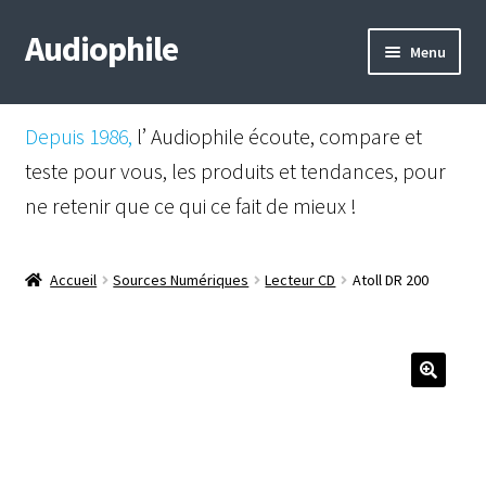
Audiophile
Aller
Aller
Menu
à
au
la
contenu
Mail
navigation
Depuis 1986,
l’ Audiophile écoute, compare et
Shop
teste pour vous, les produits et tendances, pour
ne retenir que ce qui ce fait de mieux !
Instagram
Facebook
Accueil
Sources Numériques
Lecteur CD
Atoll DR 200