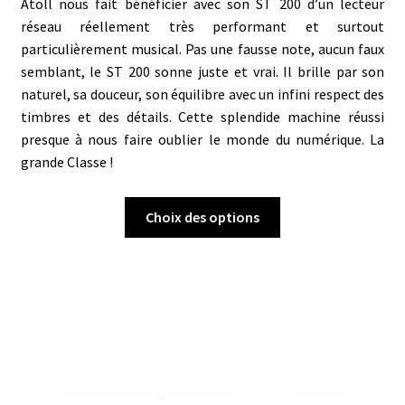
Atoll nous fait bénéficier avec son ST 200 d’un lecteur
réseau réellement très performant et surtout
particulièrement musical. Pas une fausse note, aucun faux
semblant, le ST 200 sonne juste et vrai. Il brille par son
naturel, sa douceur, son équilibre avec un infini respect des
timbres et des détails. Cette splendide machine réussi
presque à nous faire oublier le monde du numérique. La
grande Classe !
Ce
Choix des options
produit
a
plusieurs
variations.
Les
options
peuvent
être