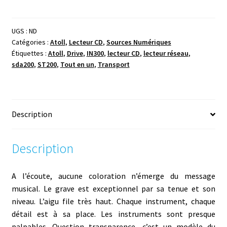
Atoll
DR
200
UGS :
ND
Catégories :
Atoll
,
Lecteur CD
,
Sources Numériques
Étiquettes :
Atoll
,
Drive
,
IN300
,
lecteur CD
,
lecteur réseau
,
sda200
,
ST200
,
Tout en un
,
Transport
Description
Description
A l’écoute, aucune coloration n’émerge du message
musical. Le grave est exceptionnel par sa tenue et son
niveau. L’aigu file très haut. Chaque instrument, chaque
détail est à sa place. Les instruments sont presque
palpables.
Question
transparence,
c’est un modèle du