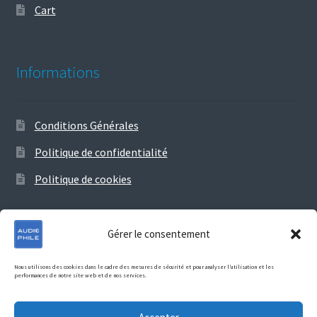
Cart
Informations
Conditions Générales
Politique de confidentialité
Politique de cookies
Gérer le consentement
© Audiophile 2026
Nous utilisons des cookies dans le cadre des mesures de sécurité et pour analyser l’utilisation et les
performances de notre site web et de nos services.
Politique de confidentialité
Construit avec Storefront &
WooCommerce
.