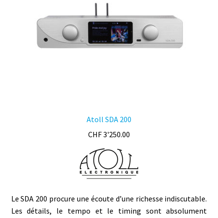
choisies
sur
la
page
du
produit
Atoll SDA 200
CHF
3'250.00
Le SDA 200 procure une écoute d’une richesse indiscutable.
Les détails, le tempo et le timing sont absolument