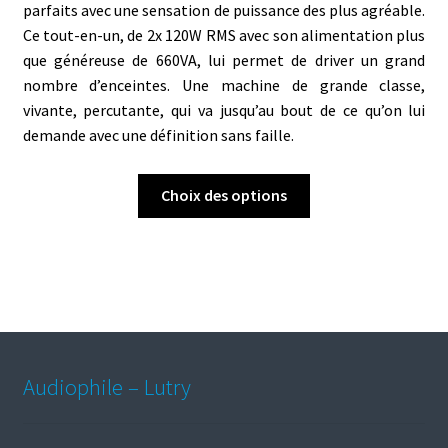
parfaits avec une sensation de puissance des plus agréable.
Ce tout-en-un, de 2x 120W RMS avec son alimentation plus
que généreuse de 660VA, lui permet de driver un grand
nombre d’enceintes. Une machine de grande classe,
vivante, percutante, qui va jusqu’au bout de ce qu’on lui
demande avec une définition sans faille.
Ce
Choix des options
produit
a
plusieurs
variations.
Les
options
peuvent
Audiophile – Lutry
être
choisies
sur