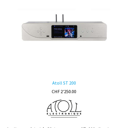
peuvent
être
choisies
sur
la
page
du
produit
Atoll ST 200
CHF
2'250.00