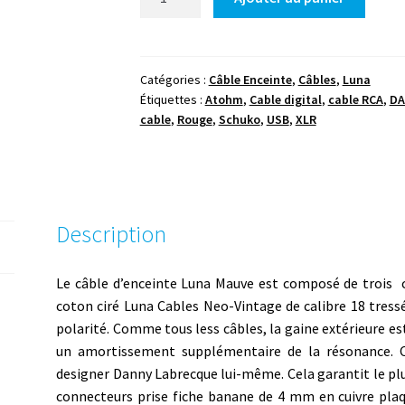
de
Luna
-
Mauve
Catégories :
Câble Enceinte
,
Câbles
,
Luna
Étiquettes :
Atohm
,
Cable digital
,
cable RCA
,
DA
-
cable
,
Rouge
,
Schuko
,
USB
,
XLR
HP
Description
Le câble d’enceinte Luna Mauve est composé de trois 
coton ciré Luna Cables Neo-Vintage de calibre 18 tressé
polarité. Comme tous less câbles, la gaine extérieure es
un amortissement supplémentaire de la résonance. C
designer Danny Labrecque lui-même. Cela garantit le plu
connecteurs prise fiche banane de 4 mm en cuivre pla