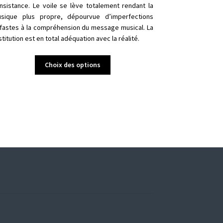
nsistance. Le voile se lève totalement rendant la
sique plus propre, dépourvue d’imperfections
fastes à la compréhension du message musical. La
stitution est en total adéquation avec la réalité.
Ce
Choix des options
produit
a
plusieurs
variations.
Les
options
peuvent
être
choisies
sur
la
page
du
produit