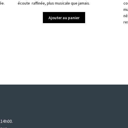
ée.
écoute raffinée, plus musicale que jamais.
co
mu
né
Ajouter au panier
re
 14h00.