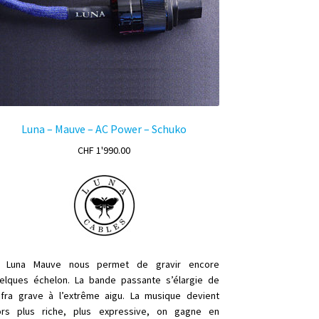
Luna – Mauve – AC Power – Schuko
CHF
1'990.00
 Luna Mauve nous permet de gravir encore
elques échelon. La
bande passante
s’élargie de
nfra grave
à l’extrême aigu. La musique devient
ors plus riche, plus expressive, on gagne en