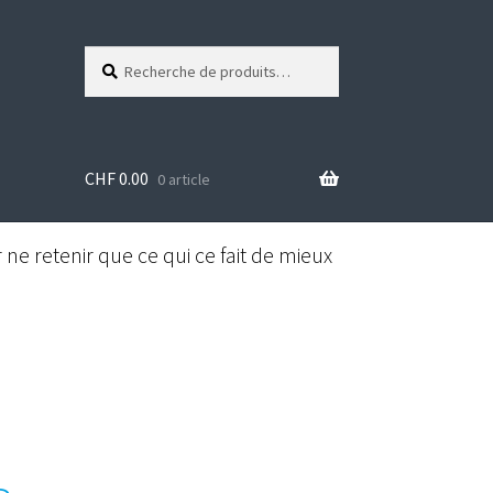
Recherche
R
pour :
e
c
h
e
CHF
0.00
r
0 article
c
h
e
ne retenir que ce qui ce fait de mieux