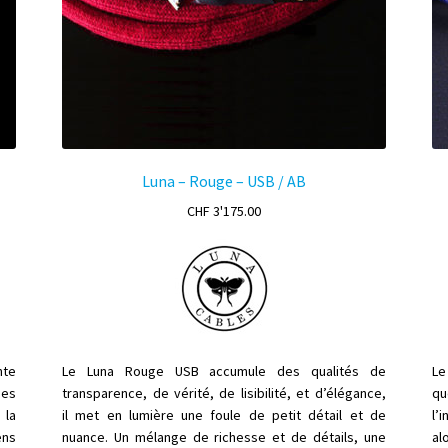
Luna – Rouge – USB / AB
CHF
3'175.00
nte
Le Luna Rouge USB accumule des qualités de
Le
des
transparence, de vérité, de lisibilité, et d’élégance,
qu
 la
il met en lumière une foule de petit détail et de
l’
i
ens
nuance. Un mélange de richesse et de détails, une
al