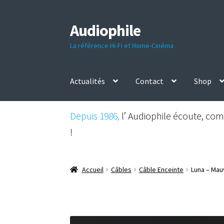
Audiophile
Aller
Aller
à
au
La référence Hi-Fi et Home-Cinéma
la
contenu
navigation
Actualités
Contact
Shop
Depuis 1986,
l’ Audiophile écoute, comp
!
Accueil
Câbles
Câble Enceinte
Luna – Mau