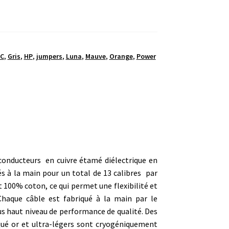
C
,
Gris
,
HP
,
jumpers
,
Luna
,
Mauve
,
Orange
,
Power
conducteurs en cuivre étamé diélectrique en
s à la main pour un total de 13 calibres par
t 100% coton, ce qui permet une flexibilité et
haque câble est fabriqué à la main par le
s haut niveau de performance de qualité. Des
qué or et ultra-légers sont cryogéniquement