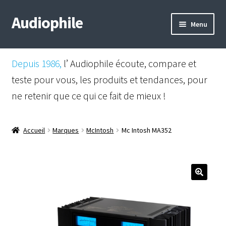
Audiophile
Aller
Aller
Menu
à
au
la
contenu
Mail
navigation
Depuis 1986,
l’ Audiophile écoute, compare et
Shop
teste pour vous, les produits et tendances, pour
ne retenir que ce qui ce fait de mieux !
Instagram
Facebook
Accueil
Marques
McIntosh
Mc Intosh MA352