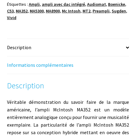
Étiquettes :
Ampli
,
ampli avec dac intégré
,
Audiomat
,
Boenicke
,
C53
,
MA352
,
MA5300
,
MA8900
,
Mc Intosh
,
MT2
,
Preampli
,
Sugden
,
Vivid
Description
Informations complémentaires
Description
Véritable démonstration du savoir faire de la marque
américaine, l’ampli McIntosh MA352 est un modèle
entièrement analogique conçu pour fournir une musicalité
exemplaire. La particularité de l’ampli McIntosh MA352
repose sur sa conception hybride mettant en oeuvre des