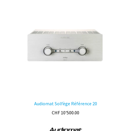
Les
options
peuvent
être
choisies
sur
la
page
du
produit
Audiomat Solfège Référence 20
CHF
10'500.00