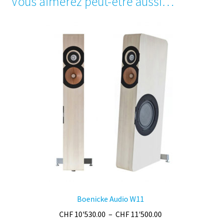
Vous aimerez peut-être aussi…
Boenicke Audio W11
Plage
CHF
10'530.00
–
CHF
11'500.00