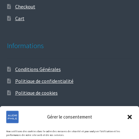
Checkout
Cart
Informations
Conditions Générales
Politique de confidentialité
Politique de cookies
Gérer le consentement
© Audiophile 2026
Nous utilisons des cookies dans le cadre des mesures de sécurité et pour analyser l’utilisation et les
performances de notre site web et de nos services.
Politique de confidentialité
Construit avec Storefront &