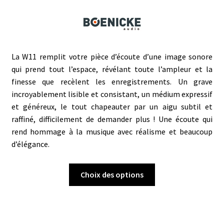
de
prix :
CHF 10'530.00
à
CHF 11'500.00
La W11 remplit votre pièce d’écoute d’une image sonore
qui prend tout l’espace, révélant toute l’ampleur et la
finesse que recèlent les enregistrements. Un grave
incroyablement lisible et consistant, un médium expressif
et généreux, le tout chapeauter par un aigu subtil et
raffiné, difficilement de demander plus ! Une écoute qui
rend hommage à la musique avec réalisme et beaucoup
d’élégance.
Ce
Choix des options
produit
a
plusieurs
variations.