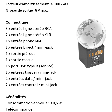
Facteur d’amortissement : > 100 / 4Ω
Niveau de sortie : 8 V max.
Connectique
3 x entrée ligne stéréo RCA
2 x entrée ligne stéréo XLR
1 x entrée phono MM
1 x entrée Direct / mini-jack
1 x sortie pré-out
1 x sortie casque
1 x port USB type B (service)
1 x entrées trigger / mini-jack
2 x entrées data / mini-jack
2 x entrées control / mini-jack
Généralités
Consommation en veille : < 0,5 W
Télécommande