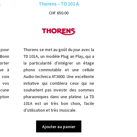
1
Thorens – TD 101 A
CHF
650.00
 pour
Thorens se met au goût du jour avec la
 Bonn
TD 101A, un modèle Plug an Play, qui a
orter
la particularité d’intégrer un étage
que à
phono commutable et une cellule
 voix
Audio-technica AT3600. Une excellente
à vos
initiative qui comblera ceux qui ne
ucune
souhaitent pas investir des sommes
ption
pharaoniques dans une platine. La TD
101A est un très bon choix, facile
d’utilisation et très musicale.
Ajouter au panier