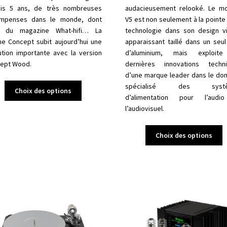
is 5 ans, de très nombreuses
audacieusement relooké. Le m
mpenses dans le monde, dont
V5 est non seulement à la pointe 
e du magazine What-hifi… La
technologie dans son design vi
ine Concept subit aujourd’hui une
apparaissant taillé dans un seul
ution importante avec la version
d’aluminium, mais exploite
ept Wood.
dernières innovations techn
d’une marque leader dans le do
Ce
spécialisé des syst
Choix des options
produit
d’alimentation pour l’audi
a
l’audiovisuel.
plusieurs
variations.
C
Choix des options
Les
p
options
a
peuvent
p
être
v
choisies
L
sur
o
la
p
page
ê