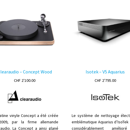
Les
ê
options
c
peuvent
s
être
la
choisies
p
sur
d
la
p
page
du
produit
learaudio – Concept Wood
Isotek – V5 Aquarius
CHF
2'100.00
CHF
2'795.00
latine vinyle Concept a été créée
Le système de nettoyage élect
009, par la firme allemande
emblématique Aquarius d’IsoTek 
raudio. La Concept a ainsi glané
considérablement amélior