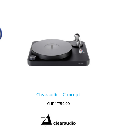
Clearaudio – Concept
Plage
CHF
1'750.00
de
prix :
CHF 1'395.00
à