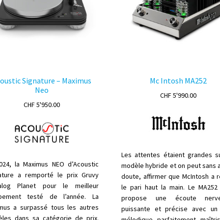
du
c
produit
s
la
p
d
p
oustic Signature – Maximus
Mc Intosh MA252
Neo
CHF
5'990.00
CHF
5'950.00
Les attentes étaient grandes s
024, la Maximus NEO d’Acoustic
modèle hybride et on peut sans 
ature a remporté le prix Gruvy
doute, affirmer que McIntosh a r
alog Planet pour le meilleur
le pari haut la main. Le MA252
pement testé de l’année. La
propose une écoute nerve
mus a surpassé tous les autres
puissante et précise avec un 
les dans sa catégorie de prix.
mélodique parfaitement maîtri