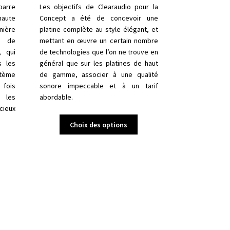
CHF 1'495.00
arre
Les objectifs de Clearaudio pour la
aute
Concept a été de concevoir une
nière
platine complète au style
élégant, et
e de
mettant en œuvre un certain nombre
, qui
de technologies que l’on ne
trouve en
s les
général que sur les platines de haut
tème
de gamme, associer
à une qualité
 fois
sonore impeccable et à un tarif
e les
abordable.
ieux
Ce
Choix des options
produit
e
a
roduit
plusieurs
variations.
lusieurs
Les
ariations.
options
es
peuvent
ptions
être
euvent
choisies