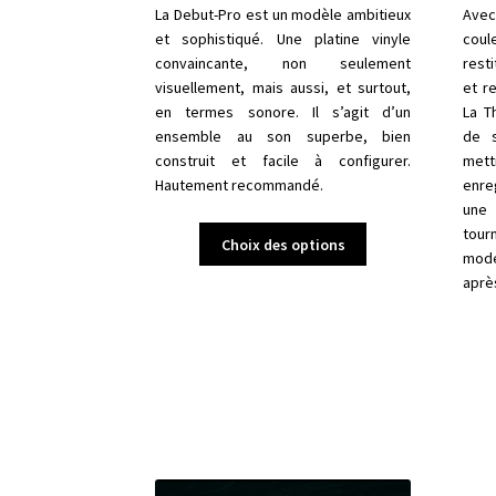
La Debut-Pro est un modèle ambitieux
Avec
et sophistiqué. Une platine vinyle
coul
convaincante, non seulement
resti
visuellement, mais aussi, et surtout,
et re
en termes sonore. Il s’agit d’un
La T
ensemble au son superbe, bien
de s
construit et facile à configurer.
mett
Hautement recommandé.
enre
une 
Ce
tour
Choix des options
produit
modé
a
après
plusieurs
variations.
Les
options
peuvent
être
choisies
sur