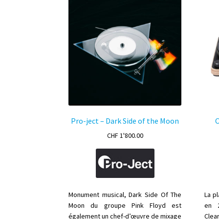
la
page
du
produit
Pro-ject – Dark Side of the Moon
C
CHF
1'800.00
Monument musical, Dark Side Of The
La p
Moon du groupe Pink Floyd est
en 2
également un chef-d’œuvre de mixage
Clea