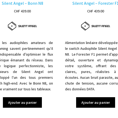
Silent Angel – Bonn N8
Silent Angel – Forester F
CHF
439.00
CHF
439.00
 les audiophiles amateurs de
Alimentation linéaire développée
aming savent pertinemment qu’il
le switch Audiophile Silent Angel
indispensable d’optimiser le flux
N8. Le Forester F1 permet d’app
rique émanant du réseau. Dans
détail, ouverture et dynami
e logique perfectionniste, les
votre système, offrant des
énieurs de Silent Angel ont
claires, pures, réalistes 
loppé l’un des tous premiers
écoutes. Aucun bruit parasite, a
ch high-end. Avec le Bonn N8, on
chute de tension, aucune corru
 vraiment sur tous les tableaux.
des données DATA.
Ajouter au panier
Ajouter au panier