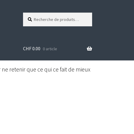
Recherche
R
pour :
e
c
h
e
CHF
0.00
r
0 article
c
h
e
ne retenir que ce qui ce fait de mieux