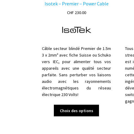
Isotek – Premier – Power Cable
CHF
230.00
Câble secteur blindé Premier de 1.5m
Tous
3 x 2mm² avec fiche Suisse ou Schuko
stre
vers IEC, pour alimenter tous vos
est 
appareils avec une qualité secteur
numé
parfaite. Sans perturber vos liaisons
cett
audio avec les rayonnements
ing
électromagnétiques du réseau
déve
électrique 230 Volts!
swit
gagne
Ce
Choix des options
produit
a
plusieurs