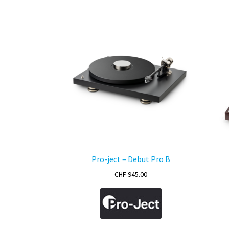
variations.
Les
options
peuvent
être
choisies
sur
la
page
du
produit
Pro-ject – Debut Pro B
CHF
945.00