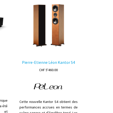
tre
sur
hoisies
la
ur
page
du
age
produit
u
roduit
Pierre-Etienne Léon Kantor S4
CHF
5'460.00
rique
Cette nouvelle Kantor S4 obtient des
a été
performances accrues en termes de
é et
scène sonore et d’équilibre tonal. Les