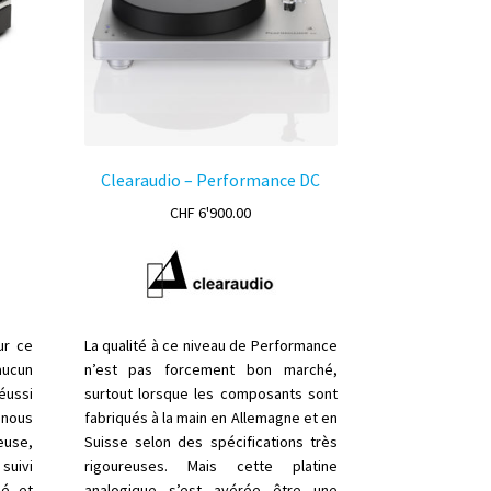
hoisies
sur
ur
la
page
age
du
u
produit
roduit
Clearaudio – Performance DC
CHF
6'900.00
ur ce
La qualité à ce niveau de Performance
aucun
n’est pas forcement bon marché,
éussi
surtout lorsque les composants sont
 nous
fabriqués à la main en Allemagne et en
use,
Suisse selon des spécifications très
suivi
rigoureuses. Mais cette platine
sé et
analogique s’est avérée être une