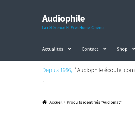
Audiophile
Aller
Aller
à
au
La référence Hi-Fi et Home-Cinéma
la
contenu
navigation
Actualités
Contact
Shop
Depuis 1986,
l’ Audiophile écoute, comp
!
Accueil
Produits identifiés “Audiomat”