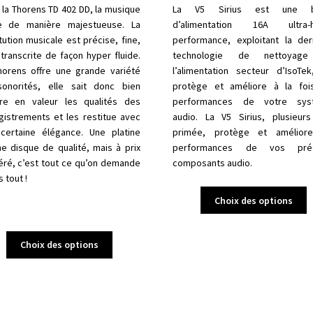
 la Thorens TD 402 DD, la musique
La V5 Sirius est une b
e de manière majestueuse. La
d’alimentation 16A ultra-h
tution musicale est précise, fine,
performance, exploitant la der
transcrite de façon hyper fluide.
technologie de nettoyag
horens offre une grande variété
l’alimentation secteur d’IsoTek
onorités, elle sait donc bien
protège et améliore à la foi
re en valeur les qualités des
performances de votre sys
gistrements et les restitue avec
audio. La V5 Sirius, plusieurs
certaine élégance. Une platine
primée, protège et amélior
ne disque de qualité, mais à prix
performances de vos préc
ré, c’est tout ce qu’on demande
composants audio.
 tout !
C
Choix des options
p
a
Ce
p
Choix des options
produit
v
a
L
plusieurs
o
variations.
p