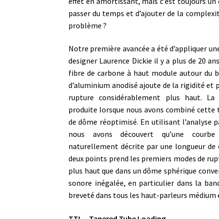
effet en amortissant, mais c’est toujours un
passer du temps et d’ajouter de la complexi
problème ?
Notre première avancée a été d’appliquer une
designer Laurence Dickie il y a plus de 20 an
fibre de carbone à haut module autour du 
d’aluminium anodisé ajoute de la rigidité et 
rupture considérablement plus haut. La 
produite lorsque nous avons combiné cette t
de dôme réoptimisé. En utilisant l’analyse p
nous avons découvert qu’une courbe
naturellement décrite par une longueur de
deux points prend les premiers modes de rup
plus haut que dans un dôme sphérique conve
sonore inégalée, en particulier dans la ban
breveté dans tous les haut-parleurs médium e
TTL – Tapered Tube Loading