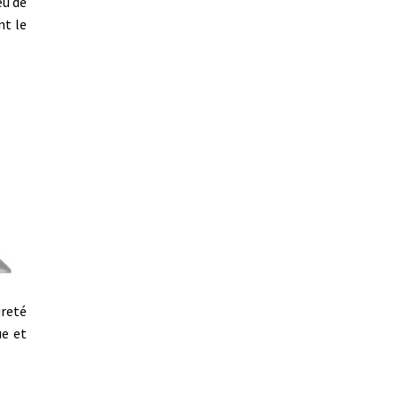
eu de
nt le
ureté
ue et