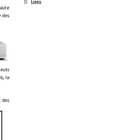
Liens
aute
e des
seuls
k, la
t des