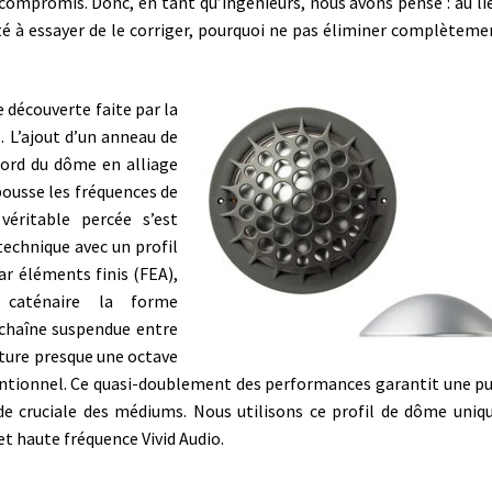
 compromis. Donc, en tant qu’ingénieurs, nous avons pensé : au li
té à essayer de le corriger, pourquoi ne pas éliminer complèteme
 découverte faite par la
s.
L’ajout d’un anneau de
bord du dôme en alliage
pousse les fréquences de
véritable percée s’est
echnique avec un profil
ar éléments finis (FEA),
 caténaire la forme
 chaîne suspendue entre
ture presque une octave
ntionnel. Ce quasi-doublement des performances garantit une p
de cruciale des médiums. Nous utilisons ce profil de dôme uniq
t haute fréquence Vivid Audio.