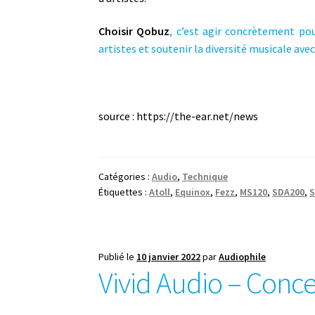
Choisir Qobuz
, c’est agir concrètement po
artistes et soutenir la diversité musicale av
source : https://the-ear.net/news
Catégories :
Audio
,
Technique
Étiquettes :
Atoll
,
Equinox
,
Fezz
,
MS120
,
SDA200
,
S
Publié le
10 janvier 2022
par
Audiophile
Vivid Audio – Conc