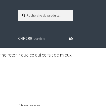
Recherche
R
pour :
e
c
h
e
CHF
0.00
r
0 article
c
h
e
ne retenir que ce qui ce fait de mieux
Showroom