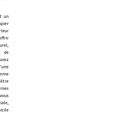
t un
pier
rleur
ffrir
urel,
t de
uvez
d’une
omme
 être
ormes
 vous
iale,
icile