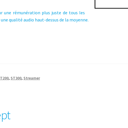
ur une rémunération plus juste de tous les
ec une qualité audio haut-dessus de la moyenne.
T200
,
ST300
,
Streamer
ept