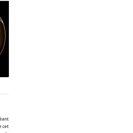
réant
e cet