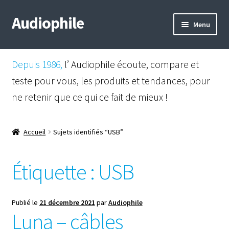
Audiophile
Aller
Aller
Menu
à
au
la
contenu
Mail
navigation
Depuis 1986,
l’ Audiophile écoute, compare et
Shop
teste pour vous, les produits et tendances, pour
ne retenir que ce qui ce fait de mieux !
Instagram
Facebook
Accueil
Sujets identifiés “USB”
Étiquette :
USB
Publié le
21 décembre 2021
par
Audiophile
Luna – câbles