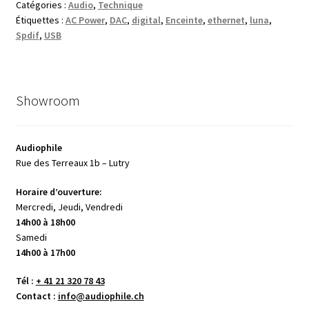
Catégories :
Audio
,
Technique
Étiquettes :
AC Power
,
DAC
,
digital
,
Enceinte
,
ethernet
,
luna
,
Spdif
,
USB
Showroom
Audiophile
Rue des Terreaux 1b – Lutry
Horaire d’ouverture:
Mercredi, Jeudi, Vendredi
14h00 à 18h00
Samedi
14h00 à 17h00
Tél :
+ 41 21 320 78 43
Contact :
info@audiophile.ch