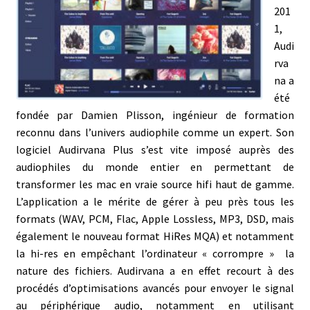
201
1,
Audi
rva
na a
été
fondée par Damien Plisson, ingénieur de formation
reconnu dans l’univers audiophile comme un expert. Son
logiciel Audirvana Plus s’est vite imposé auprès des
audiophiles du monde entier en permettant de
transformer les mac en vraie source hifi haut de gamme.
L’application a le mérite de gérer à peu près tous les
formats (WAV, PCM, Flac, Apple Lossless, MP3, DSD, mais
également le nouveau format HiRes MQA) et notamment
la hi-res en empêchant l’ordinateur « corrompre » la
nature des fichiers. Audirvana a en effet recourt à des
procédés d’optimisations avancés pour envoyer le signal
au périphérique audio, notamment en utilisant