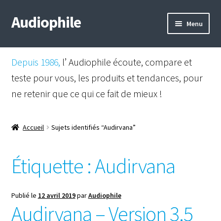
Audiophile
Aller
Aller
Menu
à
au
la
contenu
Mail
navigation
Depuis 1986,
l’ Audiophile écoute, compare et
Shop
teste pour vous, les produits et tendances, pour
ne retenir que ce qui ce fait de mieux !
Instagram
Facebook
Accueil
Sujets identifiés “Audirvana”
Étiquette :
Audirvana
Publié le
12 avril 2019
par
Audiophile
Audirvana – Version 3.5