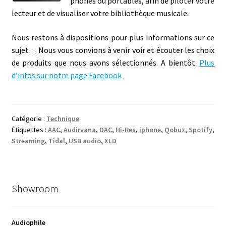
phones ou portables, afin de piloter votre
lecteur et de visualiser votre bibliothèque musicale.
Nous restons à dispositions pour plus informations sur ce
sujet… Nous vous convions à venir voir et écouter les choix
de produits que nous avons sélectionnés. A bientôt.
Plus
d’infos sur notre page Facebook
Catégorie :
Technique
Étiquettes :
AAC
,
Audirvana
,
DAC
,
Hi-Res
,
iphone
,
Qobuz
,
Spotify
,
Streaming
,
Tidal
,
USB audio
,
XLD
Showroom
Audiophile