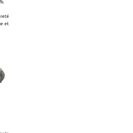
ureté
ue et