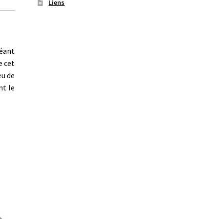
Liens
réant
e cet
eu de
nt le