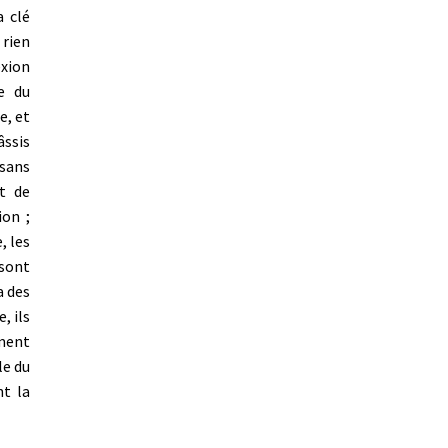
a clé
 rien
exion
e du
e, et
âssis
 sans
et de
ion ;
, les
sont
a des
, ils
ment
le du
nt la