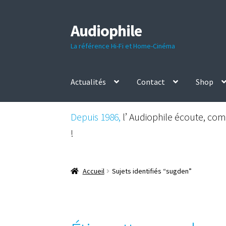
Audiophile
Aller
Aller
à
au
La référence Hi-Fi et Home-Cinéma
la
contenu
navigation
Actualités
Contact
Shop
Depuis 1986,
l’ Audiophile écoute, comp
!
Accueil
Sujets identifiés “sugden”