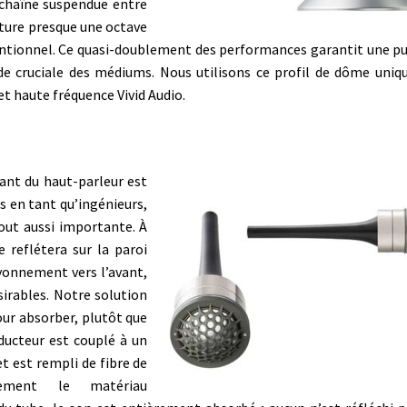
 chaîne suspendue entre
ture presque une octave
ntionnel. Ce quasi-doublement des performances garantit une p
de cruciale des médiums. Nous utilisons ce profil de dôme uniq
t haute fréquence Vivid Audio.
vant du haut-parleur est
 en tant qu’ingénieurs,
tout aussi importante. À
e reflétera sur la paroi
ayonnement vers l’avant,
irables. Notre solution
our absorber, plutôt que
ducteur est couplé à un
et est rempli de fibre de
ement le matériau