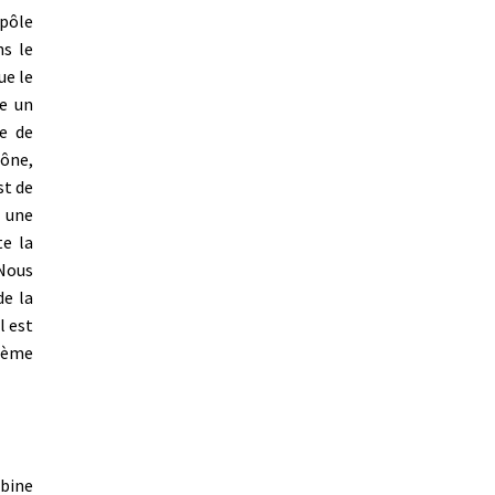
 pôle
ns le
ue le
e un
me de
cône,
st de
t une
te la
Nous
de la
l est
blème
bine