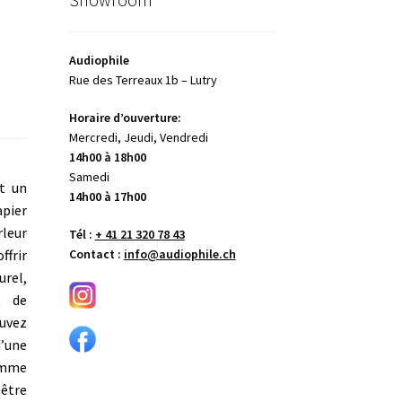
Audiophile
Rue des Terreaux 1b – Lutry
Horaire d’ouverture:
Mercredi, Jeudi, Vendredi
14h00 à 18h00
Samedi
t un
14h00 à 17h00
pier
rleur
Tél :
+ 41 21 320 78 43
ffrir
Contact :
info@audiophile.ch
urel,
t de
uvez
d’une
omme
 être