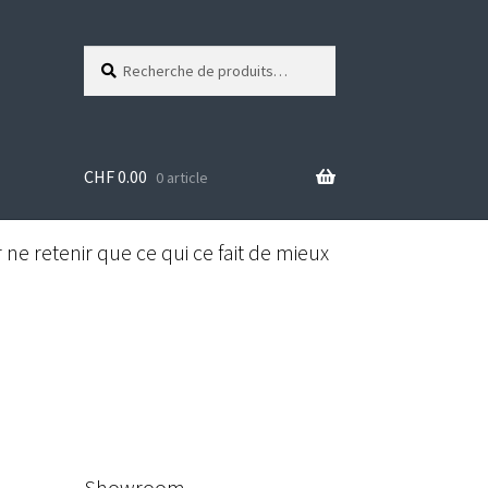
Recherche
R
pour :
e
c
h
e
CHF
0.00
r
0 article
c
h
e
ne retenir que ce qui ce fait de mieux
Showroom