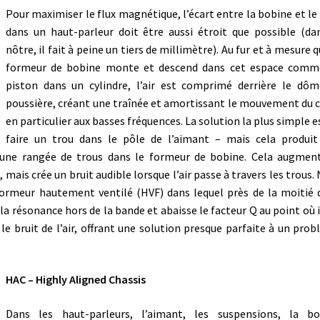
Pour maximiser le flux magnétique, l’écart entre la bobine et le
dans un haut-parleur doit être aussi étroit que possible (da
nôtre, il fait à peine un tiers de millimètre). Au fur et à mesure q
formeur de bobine monte et descend dans cet espace comm
piston dans un cylindre, l’air est comprimé derrière le dô
poussière, créant une traînée et amortissant le mouvement du 
en particulier aux basses fréquences. La solution la plus simple e
faire un trou dans le pôle de l’aimant – mais cela produi
 une rangée de trous dans le formeur de bobine. Cela augmen
 mais crée un bruit audible lorsque l’air passe à travers les trous.
ormeur hautement ventilé (HVF) dans lequel près de la moitié 
la résonance hors de la bande et abaisse le facteur Q au point où i
le bruit de l’air, offrant une solution presque parfaite à un pro
HAC – Highly Aligned Chassis
Dans les haut-parleurs, l’aimant, les suspensions, la bo