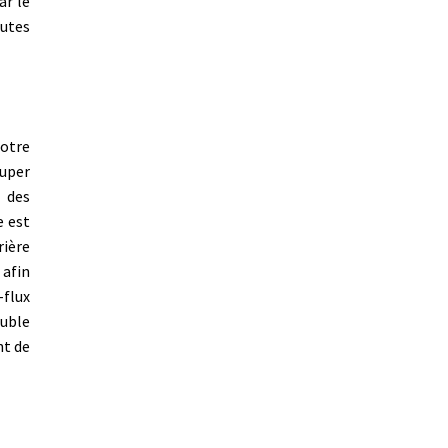
ar le
autes
notre
Super
n des
e est
rière
 afin
-flux
ouble
nt de