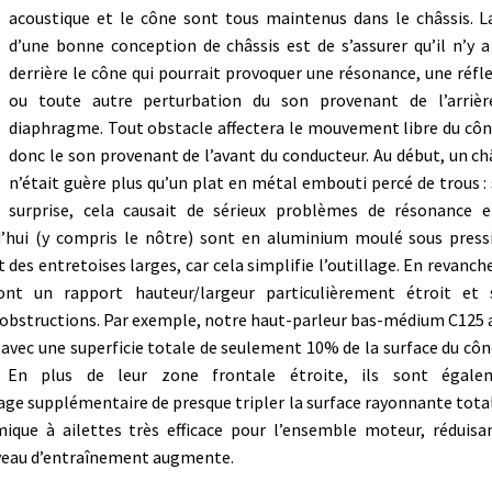
acoustique et le cône sont tous maintenus dans le châssis. L
d’une bonne conception de châssis est de s’assurer qu’il n’y a
derrière le cône qui pourrait provoquer une résonance, une réfl
ou toute autre perturbation du son provenant de l’arrièr
diaphragme. Tout obstacle affectera le mouvement libre du côn
donc le son provenant de l’avant du conducteur. Au début, un ch
n’était guère plus qu’un plat en métal embouti percé de trous :
surprise, cela causait de sérieux problèmes de résonance 
urd’hui (y compris le nôtre) sont en aluminium moulé sous press
 des entretoises larges, car cela simplifie l’outillage.
En revanche
 ont un rapport hauteur/largeur particulièrement étroit et 
 obstructions.
Par exemple, notre haut-parleur bas-médium C125 
avec une superficie totale de seulement 10% de la surface du cône
s. En plus de leur zone frontale étroite, ils sont égale
age supplémentaire de presque tripler la surface rayonnante tota
mique à ailettes très efficace pour l’ensemble moteur, réduisa
iveau d’entraînement augmente.