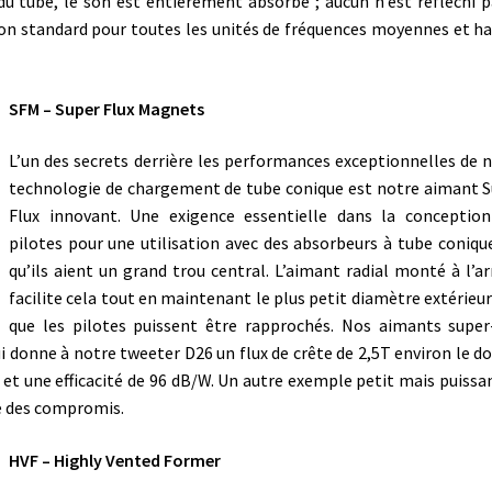
du tube, le son est entièrement absorbé ; aucun n’est réfléchi p
on standard pour toutes les unités de fréquences moyennes et h
SFM – Super Flux Magnets
L’un des secrets derrière les performances exceptionnelles de 
technologie de chargement de tube conique est notre aimant 
Flux innovant. Une exigence essentielle dans la conceptio
pilotes pour une utilisation avec des absorbeurs à tube coniqu
qu’ils aient un grand trou central. L’aimant radial monté à l’ar
facilite cela tout en maintenant le plus petit diamètre extérieur
que les pilotes puissent être rapprochés. Nos aimants super
 donne à notre tweeter D26 un flux de crête de 2,5T environ le d
 et une efficacité de 96 dB/W. Un autre exemple petit mais puissa
re des compromis.
HVF – Highly Vented Former